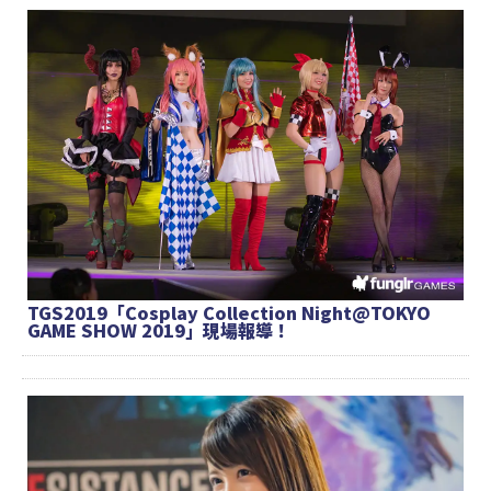
TGS2019「Cosplay Collection Night@TOKYO
GAME SHOW 2019」現場報導！