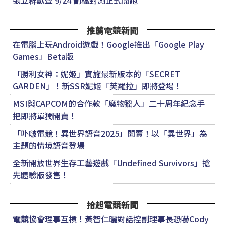
張立群獻聲 9/24 刪檔封測正式開跑
推薦電競新聞
在電腦上玩Android遊戲！Google推出「Google Play
Games」Beta版
「勝利女神：妮姬」實施最新版本的「SECRET
GARDEN」！新SSR妮姬「芙羅拉」即將登場！
MSI與CAPCOM的合作款「魔物獵人」二十周年紀念手
把即將單獨開賣！
「卟啵電競！異世界語音2025」開賣！以「異世界」為
主題的情境語音登場
全新開放世界生存工藝遊戲「Undefined Survivors」搶
先體驗版發售！
拾起電競新聞
電競
協會理事互槓！黃智仁曬對話控副理事長恐嚇Cody