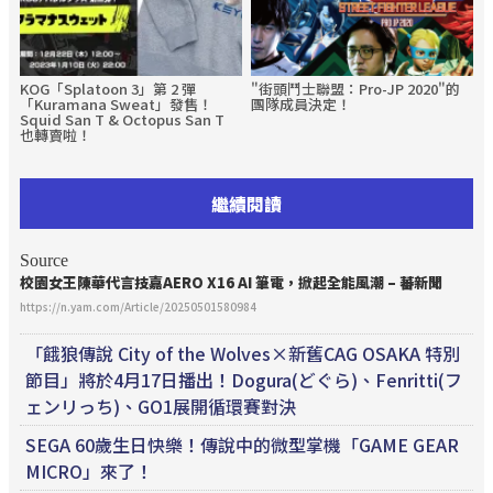
KOG「Splatoon 3」第 2 彈
"街頭鬥士聯盟：Pro-JP 2020"的
「Kuramana Sweat」發售！
團隊成員決定！
Squid San T & Octopus San T
也轉賣啦！
繼續閱讀
Source
校園女王陳華代言技嘉AERO X16 AI 筆電，掀起全能風潮 – 蕃新聞
https://n.yam.com/Article/20250501580984
「餓狼傳說 City of the Wolves×新舊CAG OSAKA 特別
節目」將於4月17日播出！Dogura(どぐら)、Fenritti(フ
ェンリっち)、GO1展開循環賽對決
SEGA 60歲生日快樂！傳說中的微型掌機「GAME GEAR
MICRO」來了！