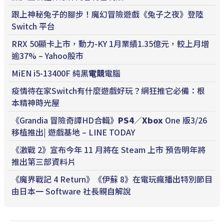
跟上神秘兔子的腳步！魔幻冒險遊戲《兔子之夜》登陸
Switch 平台
RRX 50顯卡上市，動力-KY 1月業績1.35億元，較上月增
逾37% – Yahoo股市
MiEN i5-13400F 純黑
電競
電腦
疫情待在家Switch有什麼遊戲好玩？網狂推它必備：根
本精神時光屋
《Grandia 冒險奇譚HD合輯》
PS4
／
Xbox
One 版3/26
移植推出| 遊戲基地 – LINE TODAY
《激戰 2》宣布今年 11 月將在 Steam 上市 預告明年將
推出第三部資料片
《魔界戰記 4 Return》《伊蘇 8》在電玩瘋播出特別節目
由日本一 Software 社長親自解說