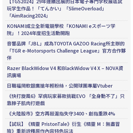
【TGS2024】29年連續出展的日本電子專門学校展區試
玩学生作品！「てんかい」「SlimeOverload」
「AimRacing2024」
KONAMI成立全新電競學校「KONAMI eスポーツ学
院」！2024年度招生活動開跑
音響品牌「JBL」成為TOYOTA GAZOO Racing所主辦的
「TGR e-Motorsports Challenge League」官方合作夥
伴
Razer BlackWidow V4 和BlackWidow V4 X – NOVA資
訊廣場
日職福岡軟銀鷹搶年輕粉絲，公開球團專屬Vtuber
《快打旋風6》罕病玩家募款挑戰EVO 「全身動不了」只
靠脖子肌肉打遊戲
《大陸股市》空方再殺滬指失守3400、創指重跌4%
【試玩】《精靈 PristonTale》衍生《精靈 M：無盡冒
險》重新詮釋原作內容特色玩法