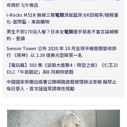
布將於 5/9 推出
i-Rocks M51R 無線三模
電競
滑鼠藍芽/8K回報率/極輕量
化-雲際藍 – 東森購物
男生不到170沒人權？日本女
電競
選手發表不當言論被解
約 – 壹讀
Sensor Tower 公布 2020 年 10 月全球手機遊戲營收排
行 《原神》以 2.39 億美元空降第一名
【電玩瘋】503 集《袋狼大進擊4：時空之旅》《仁王2》
DLC「牛若戰記」與8 月期待遊戲
中國國家新聞出版署公開網路遊戲管理辦法草稿 擬禁止
每日登入、首次儲值等誘導性獎勵