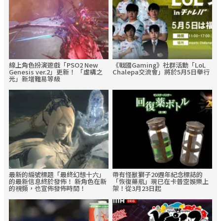
線上角色扮演遊戲「PSO2 New
《戰國Gaming》社群活動「LoL
Genesis ver.2」更新！ 「虛構之
Chalepa交流會」將於5月5日舉行
光」新增難易等級
最新的編號標題「最終幻想十六」
帶有怪獸獅子20週年紀念標誌的
的最新信息終於發佈！ 新角色在新
「恢復藥瓶」現已在卡普空娛樂上
的視頻，也宣佈發佈時間！
架！從3月23日起