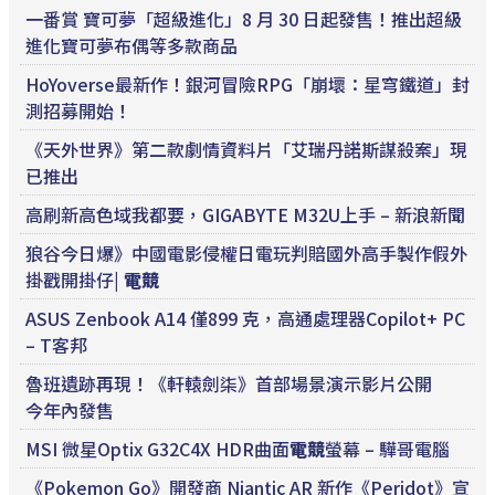
一番賞 寶可夢「超級進化」8 月 30 日起發售！推出超級
進化寶可夢布偶等多款商品
HoYoverse最新作！銀河冒險RPG「崩壞：星穹鐵道」封
測招募開始！
《天外世界》第二款劇情資料片「艾瑞丹諾斯謀殺案」現
已推出
高刷新高色域我都要，GIGABYTE M32U上手 – 新浪新聞
狼谷今日爆》中國電影侵權日電玩判賠國外高手製作假外
掛戳開掛仔|
電競
ASUS Zenbook A14 僅899 克，高通處理器Copilot+ PC
– T客邦
魯班遺跡再現！《軒轅劍柒》首部場景演示影片公開
今年內發售
MSI 微星Optix G32C4X HDR曲面
電競
螢幕 – 驊哥電腦
《Pokemon Go》開發商 Niantic AR 新作《Peridot》宣