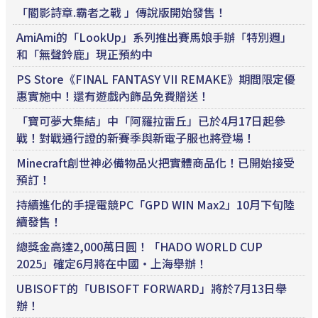
「閽影詩章.霸者之戰 」傳說版開始發售！
AmiAmi的「LookUp」系列推出賽馬娘手辦「特別週」
和「無聲鈴鹿」現正預約中
PS Store《FINAL FANTASY VII REMAKE》期間限定優
惠實施中！還有遊戲內飾品免費贈送！
「寶可夢大集結」中「阿羅拉雷丘」已於4月17日起參
戰！對戰通行證的新賽季與新電子服也將登場！
Minecraft創世神必備物品火把實體商品化！已開始接受
預訂！
持續進化的手提電競PC「GPD WIN Max2」10月下旬陸
續發售！
總獎金高達2,000萬日圓！「HADO WORLD CUP
2025」確定6月將在中國・上海舉辦！
UBISOFT的「UBISOFT FORWARD」將於7月13日舉
辦！