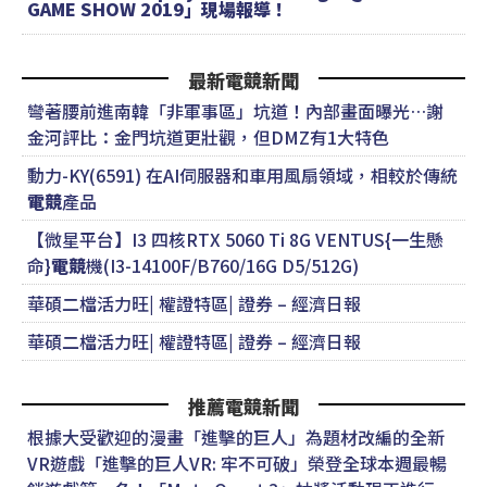
GAME SHOW 2019」現場報導！
最新電競新聞
彎著腰前進南韓「非軍事區」坑道！內部畫面曝光…謝
金河評比：金門坑道更壯觀，但DMZ有1大特色
動力-KY(6591) 在AI伺服器和車用風扇領域，相較於傳統
電競
產品
【微星平台】I3 四核RTX 5060 Ti 8G VENTUS{一生懸
命}
電競
機(I3-14100F/B760/16G D5/512G)
華碩二檔活力旺| 權證特區| 證券 – 經濟日報
華碩二檔活力旺| 權證特區| 證券 – 經濟日報
推薦電競新聞
根據大受歡迎的漫畫「進擊的巨人」為題材改編的全新
VR遊戲「進擊的巨人VR: 牢不可破」榮登全球本週最暢