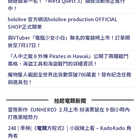
銷遊戲第一名！「Meta Quest 3」抽獎活動現正進行
中！
hololive 官方網店hololive production OFFICIAL
SHOP正式開業
與VTuber「電腦少女小白」聯名的電競椅上市！訂單開
放至7月17日！
「人中之龍８外傳 Pirates in Hawaii」公開了兩種戰鬥
風格、海盜工具和海盜戰鬥的詳細資訊！
魔物獵人崛起全世界出貨數突破700萬套！發布紀念任務
與道具包！
拾起電競新聞
冒險新作《UNHERD》2 月上市 扮演栗鼠在 9 個小時內
打敗黑暗勢力
248 | 季殃|《
電競
方程式》| 小說線上看 – KadoKado 角
角者