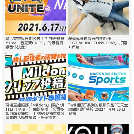
是否有交貨日期公告！？ 神奇寶貝
配備藍牙揚聲器的遊戲椅
MOVA「普克蒙UNITE」的最新資
「GTRACING GT899-GRAY」打開
訊發佈決定！
+ 評論！
現場直播服務「Mildom」將於7月
"Wii 體育"系列的最新作品"任天堂
11日（星期一）開始舉辦「米爾多
開關運動"將於 2022 年 4 月 29 日
姆剪輯發佈周」！ 通過發佈推薦分
發佈
發者的活動來獲取亞馬遜禮券！