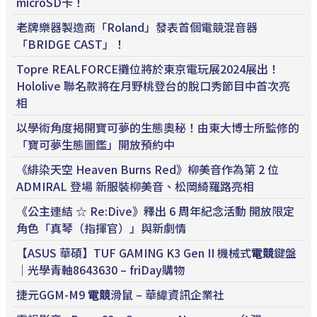
microSD卡！
老牌樂器製造商「Roland」發表首個電競混音器
「BRIDGE CAST」！
Topre REALFORCE攤位將於東京電玩展2024展出！
Hololive 聯名款將在月野桃登台的脫口秀節目中首次亮
相
以學術角度揭開寶可夢的生態奧秘！由東大博士所監修的
「寶可夢生態圖鑑」開放預約中
《緋染天空 Heaven Burns Red》柳美音作為第 2 位
ADMIRAL 登場 新服裝柳美音、松岡綺羅路亮相
《公主連結 ☆ Re:Dive》釋出 6 周年紀念活動 開放限定
角色「真琴（指揮官）」與新劇情
【ASUS 華碩】TUF GAMING K3 Gen II 機械式
電競
鍵盤
｜光學青軸8643630 – friDay購物
捷元GGM-M9
電競
滑鼠 – 華緯資訊企業社