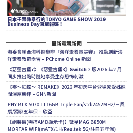
日本千葉縣舉行的TOKYO GAME SHOW 2019
Business Day直擊報導！
最新電競新聞
海委會聯合海科館舉辦「海洋素養電競賽」 推動創新海
洋素養教育學習 – PChome Online 新聞
《惡靈古堡7》《惡靈古堡8》
Switch
2 版2026 年2 月
同步推出隨時隨地享受生存恐怖刺激
《零～紅蝶～ REMAKE》2026 年初跨平台登場感受姊妹
間深厚羈絆 – GNN新聞
PNY RTX 5070 TI 16GB Triple Fan/std:2452MHz/三風
扇/獨家五年保 – 欣亞
【組裝價(需搭AMD顯示卡)】微星MAG B850M
MORTAR WIFI(mATX/1H/Realtek 5G/註冊五年保)