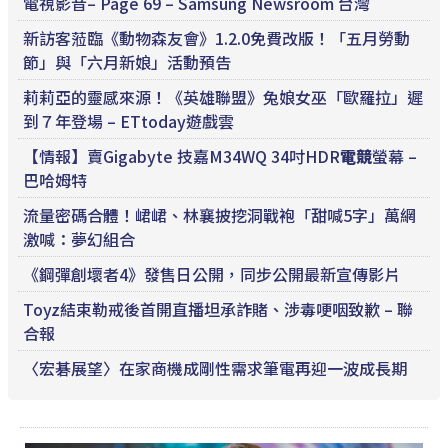
電視影音– Page 69 – Samsung Newsroom 台灣
新訪客蒞臨《動物森友會》1.2.0免費改版！「五月勞動
節」與「六月新娘」活動預告
莉莉亞的靈感來源！《英雄聯盟》兔娘女巫「歐羅拉」遲
到７年登場 – ETtoday遊戲雲
【情報】賣Gigabyte 技嘉M34WQ 34吋HDR
電競
螢幕 –
巴哈姆特
流量密碼合體！峮峮、林襄披挖洞戰袍「甜喊5字」萬網
激喊：夢幻組合
《鋼彈創壞者4》發售日公開，同步公開最新宣傳影片
Toyz結束勒戒後首開直播坦承詐賭、涉毒哽咽致歉 – 聯
合報
〈宏碁展望〉在家商機成剛性需求筆電再迎一波成長期