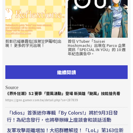
剪影已經暴露在[反射][伊羅哈]出
首任 VTuber「Suisei
現！ 更多的字元出現！
Hoshimachi」出現在 Parco 企業
資訊「SPECIAL IN YOU」的 10 週
年紀念廣告中。
繼續閱讀
Source
《界外狂潮》S2 賽季「靈風湧動」登場 新英雄「颶風」技能搶先看
https://gnn.gamer.com.tw/detail.php?sn=287839
「Idios」首張迷你專輯「By Colors!」將於9月3日發
行！為紀念發行，也將舉辦線上座談會和談話活動
友軍攻擊距離增加！大招群體解控！「LoL」第163位新