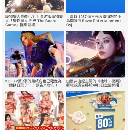
魔物獵人桌遊化？！ 桌游版魔物獵
世嘉以 1037 億日元收購憤怒的小
人「魔物獵人 世界 The Board
鳥開發商 Rovio Entertainment
Game」隆重登場！
Oyj
KOF XV第2季的最終角色已確定為
由櫻井由紀主演的《地球：復興》
“四條日菜子”！預告片發布！
新電視廣告將於4月8日全國開播！