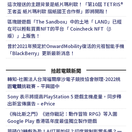
這次贈送的主題背景是紙片瑪利歐！「第10屆 TETRIS®
王者盃 紙片瑪利歐 摺紙國王合作祭」即將開跑！
區塊鏈遊戲「The Sandbox」中的土地「 LAND」已經
在可以輕鬆買賣NFT的平台「 Coincheck NFT（β
版）」上販售！
曾於2021年預定於OnwardMobility復活的元祖智能手機
「BlackBerry」更新最新消息！
拾起電競新聞
轉知-社團法人台灣福爾摩沙電子競技協會辦理-2022桃
園
電競
挑戰賽 – 平興國中
Sony 表示將提高PlayStation 5 遊戲主機產量，同步釋
出新宣傳廣告 – ePrice
《梅比斯之門》《迷你戰記：動作冒險 RPG》等入圍
Google Play 香港區年度最佳獨立製作遊戲
華碩Q2轉虧為盈！AI訂單如何？印度管制影響多嗎？一