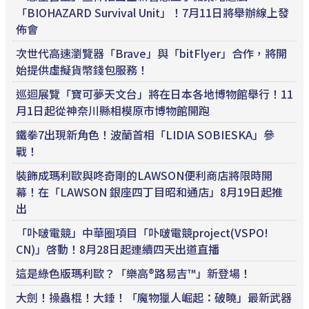
「BIOHAZARD Survival Unit」！7月11日將舉辦線上發
佈會
次世代高速瀏覽器「Brave」與「bitFlyer」合作，將開
始提供虛擬貨幣錢包服務！
巡迴展覽「寶可夢天文台」將在日本各地博物館舉行！11
月1日起從神奈川縣相模原市博物館開跑
鐵拳7出現新角色！波蘭首相「LIDIA SOBIESKA」參
戰！
裝飾成瑪利歐與咚奇剛的LAWSON便利商店將限時開
幕！在「LAWSON 銀座四丁目昭和通店」8月19日起推
出
「卟啵電競」中華圈項目「卟啵電競project(VSPO!
CN)」啓動！8月28日起連續四天出道直播
這是綠色版瑪利歐？「樂高®路易吉™」新登場！
大劍！操蟲棍！大錘！「魔物獵人崛起：破曉」最新武器