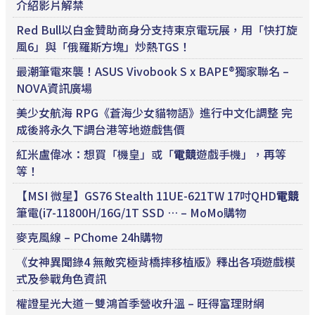
介紹影片解禁
Red Bull以白金贊助商身分支持東京電玩展，用「快打旋
風6」與「俄羅斯方塊」炒熱TGS！
最潮筆電來襲！ASUS Vivobook S x BAPE®獨家聯名 –
NOVA資訊廣場
美少女航海 RPG《蒼海少女貓物語》進行中文化調整 完
成後將永久下調台港等地遊戲售價
紅米盧偉冰：想買「機皇」或「
電競
遊戲手機」，再等
等！
【MSI 微星】GS76 Stealth 11UE-621TW 17吋QHD
電競
筆電(i7-11800H/16G/1T SSD … – MoMo購物
麥克風線 – PChome 24h購物
《女神異聞錄4 無敵究極背橋摔移植版》釋出各項遊戲模
式及參戰角色資訊
權證星光大道－雙鴻首季營收升溫 – 旺得富理財網