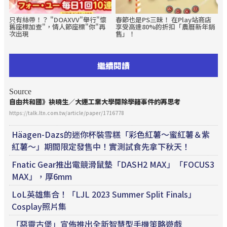
只有絲帶！？ "DOAXVV"舉行"懷
春節也是PS三昧！ 在Play站商店
舊座標加查"，情人節座標"你"再
享受高達80%的折扣「農曆新年銷
次出現
售」！
繼續閱讀
Source
自由共和國》袂曉生／大連工業大學開除學籍事件的再思考
https://talk.ltn.com.tw/article/paper/1716778
Häagen-Dazs的迷你杯裝雪糕「彩色紅薯～蜜紅薯＆紫
紅薯～」期間限定發售中！實測試食先拿下秋天！
Fnatic Gear推出電競滑鼠墊「DASH2 MAX」「FOCUS3
MAX」，厚6mm
LoL英雄集合！「LJL 2023 Summer Split Finals」
Cosplay照片集
「惡靈古堡」宣佈推出全新智慧型手機策略遊戲