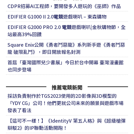
CDPR招募AI工程師，要開發多人遊玩的《巫師》作品
EDIFIER G1000 II 2.0
電競
遊戲喇叭 – 東森購物
EDIFIER G2000 PRO 2.0
電競
遊戲喇叭|金秋購物節，全
站最高39%回饋
Square Enix公開《勇者鬥惡龍》系列新手遊《勇者鬥惡
龍 破限亂鬥》，即日開放報名封測
首屆「臺灣國際兒少書展」今日於台中開幕 臺灣漫畫館
也同步登場
推薦電競新聞
採訪負責制作於TGS2023使用的2D影像與3D模型的
「YDY CG」公司！他們更就公司未來的願景與遊戲市場
發表了看法
【這可不一樣！】《IdentityV 第五人格》與《超級槍彈
辯駁2》的IP聯動活動開跑！