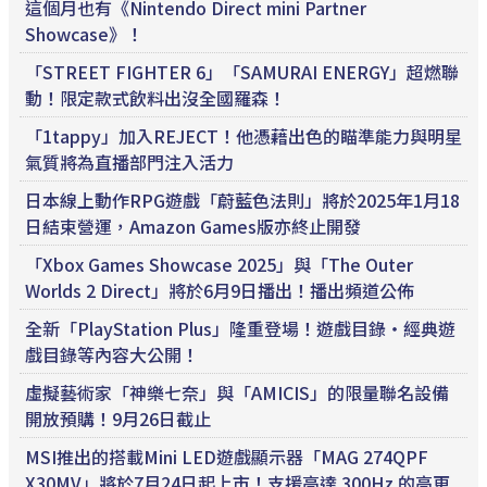
這個月也有《Nintendo Direct mini Partner
Showcase》！
「STREET FIGHTER 6」「SAMURAI ENERGY」超燃聯
動！限定款式飲料出沒全國羅森！
「1tappy」加入REJECT！他憑藉出色的瞄準能力與明星
氣質將為直播部門注入活力
日本線上動作RPG遊戲「蔚藍色法則」將於2025年1月18
日結束營運，Amazon Games版亦終止開發
「Xbox Games Showcase 2025」與「The Outer
Worlds 2 Direct」將於6月9日播出！播出頻道公佈
全新「PlayStation Plus」隆重登場！遊戲目錄・經典遊
戲目錄等內容大公開！
虛擬藝術家「神樂七奈」與「AMICIS」的限量聯名設備
開放預購！9月26日截止
MSI推出的搭載Mini LED遊戲顯示器「MAG 274QPF
X30MV」將於7月24日起上市！支援高達 300Hz 的高更