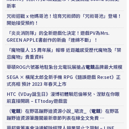
新率
咒術迴戰 x 他媽哥池！培育咒術師的「咒術哥池」登場！
開始接受預約！
「炎炎消防隊」的全新遊戲化決定！遊戲PV為Mrs.
GREEN APPLE書創作的新曲「連綿不斷」！
「魔物獵人 15 周年展」報導 近距離感受歷代魔物及「禁
忌魔物」貴重資料
華碩ROG六號基地駐紮台北電玩展搶占
電競
品牌最大規模
SEGA × 橫尾太郎全新手機 RPG《錯誤遊戲 Re:set》正
式亮相 預計 2023 年春天上市
HTC《VDay誕生日》漫博初體驗厄倫蒂兒、涅默在你眼
前直接開跳 – ETtoday遊戲雲
（
電競
）在野區蹦野迪資源小說_珺流_（
電競
）在野區
蹦野迪資源筆趣閣最新章節列表在線全文免費 …
華邦電董事會決議解除經理人競業禁止之限制 – LINE