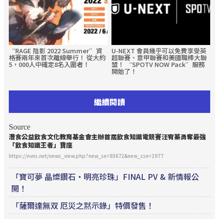
“RAGE 陰影 2022 Summer”資
U-NEXT 會員幾乎可以免費享受英
格賽兩年來首次離線舉行！ 從大約
超聯賽、意甲聯賽和美國職棒大聯
5，000人中確定8名入圍者！
盟！ “SPOTV NOW Pack”服務
開始了！
繼續閱讀
Source
灃食公益飲食文化教育基金會主辦首屆飲食知識電競賽汪宥蓁勇奪最強
「飲食知識王者」寶座
https://nvns.net/news_view.php?new_sn=93672&new_csn=1977
「寶可夢 晶燦鑽石・明亮珍珠」FINAL PV & 新情報公
開！
「薩爾達無双 厄災之黙示錄」特價發售！