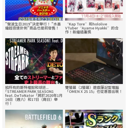
"聲波生日2019"決定舉行！ "水墨
“Kap Tore”和hololive
繪超音速針刺"商品也提前發售！
VTuber“Ayame Hyakki”的合
作！新繪插畫獎
給所有的斯特裡默和球迷...
雙螢幕（2螢幕）遊戲筆記型電腦
｢STREAMER PARK SEASON1
「OMEN X 2S 15」也從惠普出現！
feat. DeToNator「將於2020年1月
16日（週六）和17日（周日）舉
行！