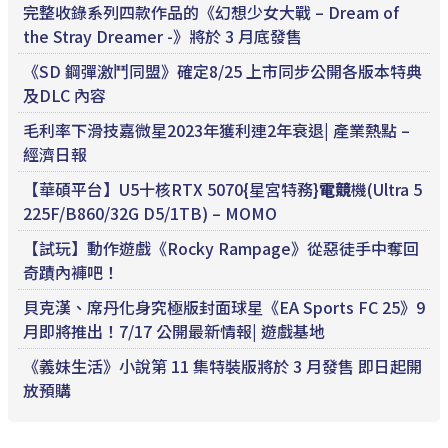
完整收錄系列四款作品的《幻想少女大戰 – Dream of
the Stray Dreamer -》將於 3 月底發售
《SD 鋼彈激鬥同盟》確定8/25 上市同步公開各版本特典
及DLC 內容
毛利率下滑技嘉微星2023年獲利連2年衰退| 產業熱點 –
經濟日報
【華碩平台】U5十核RTX 5070{星宮特務}
電競
機(Ultra 5
225F/B860/32G D5/1TB) – MOMO
【試玩】動作遊戲《Rocky Rampage》從惡徒手中奪回
奇蹟內褲吧！
貝克漢、席丹化身究極版封面球星《EA Sports FC 25》9
月即將推出！7/17 公開最新情報| 遊戲基地
《義妹生活》小說第 11 集特裝版將於 3 月發售 即日起開
放預購