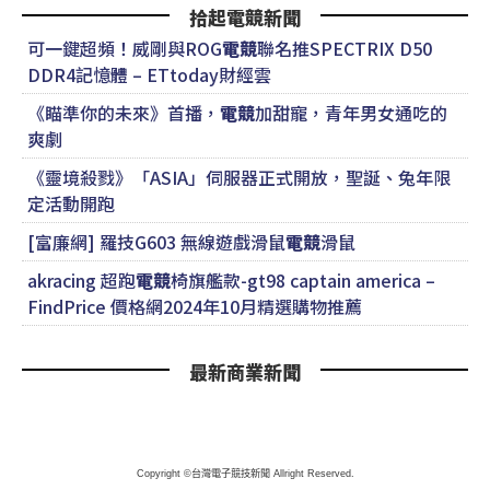
拾起電競新聞
可一鍵超頻！威剛與ROG
電競
聯名推SPECTRIX D50
DDR4記憶體 – ETtoday財經雲
《瞄準你的未來》首播，
電競
加甜寵，青年男女通吃的
爽劇
《靈境殺戮》「ASIA」伺服器正式開放，聖誕、兔年限
定活動開跑
[富廉網] 羅技G603 無線遊戲滑鼠
電競
滑鼠
akracing 超跑
電競
椅旗艦款-gt98 captain america –
FindPrice 價格網2024年10月精選購物推薦
最新商業新聞
Copyright ©台灣電子競技新聞 Allright Reserved.