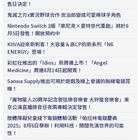
售日決定！
鬼滅之刃x實況野球合作 炭治郎變成可愛棒球手角色
Nintendo Switch 2版「索尼克×夏特世代重啟」將於6
月5日發售！開放預約中
KIIVA迎來新刺客！大容量＆高CP的新系列「N6
ENERGY」登場！
彩虹社推出的「Idios」新周邊上市！「Angel
Medicine」周邊8月14日起開賣！
Sanwa Supply推出可用於遊戲及線上會議的無線電競耳
機！
「魔物獵人20周年記念管弦樂音樂會 大狩獵音樂會」東
京公演直播錄音昼夜兩專輯決定發售！
肢體障礙兒童綫下電競體驗活動「帕拉林電競慶典
2025」8月6日舉辦！利用科技，開闊充滿世界的可能
性！