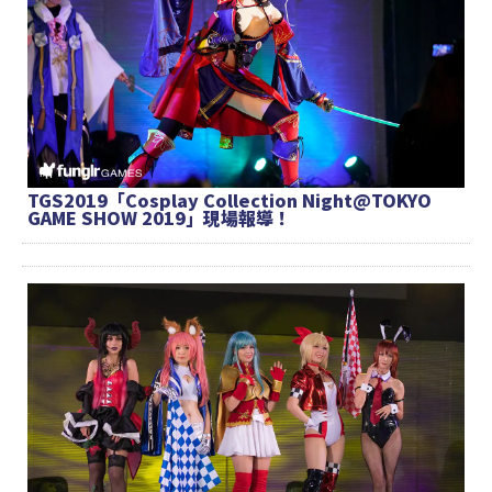
TGS2019「Cosplay Collection Night@TOKYO
GAME SHOW 2019」現場報導！