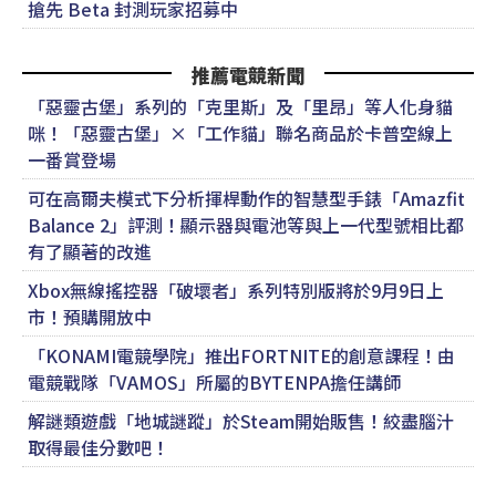
搶先 Beta 封測玩家招募中
推薦電競新聞
「惡靈古堡」系列的「克里斯」及「里昂」等人化身貓
咪！「惡靈古堡」×「工作貓」聯名商品於卡普空線上
一番賞登場
可在高爾夫模式下分析揮桿動作的智慧型手錶「Amazfit
Balance 2」評測！顯示器與電池等與上一代型號相比都
有了顯著的改進
Xbox無線搖控器「破壞者」系列特別版將於9月9日上
市！預購開放中
「KONAMI電競學院」推出FORTNITE的創意課程！由
電競戰隊「VAMOS」所屬的BYTENPA擔任講師
解謎類遊戲「地城謎蹤」於Steam開始販售！絞盡腦汁
取得最佳分數吧！