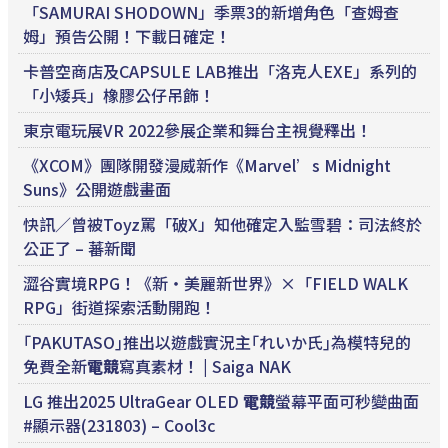
「SAMURAI SHODOWN」季票3的新增角色「查姆查
姆」預告公開！下載日確定！
卡普空商店及CAPSULE LAB推出「洛克人EXE」系列的
「小矮兵」橡膠公仔吊飾！
東京電玩展VR 2022參展企業和舞台主視覺釋出！
《XCOM》團隊開發漫威新作《Marvel’s Midnight
Suns》公開遊戲畫面
快訊／曾被Toyz罵「破X」知他確定入監雪碧：司法終於
公正了 – 蕃新聞
澀谷實境RPG！《新‧美麗新世界》×「FIELD WALK
RPG」街道探索活動開跑！
｢PAKUTASO｣推出以遊戲實況主｢れいか氏｣為模特兒的
免費全新
電競
寫真素材！ | Saiga NAK
LG 推出2025 UltraGear OLED
電競
螢幕平面可秒變曲面
#顯示器(231803) – Cool3c