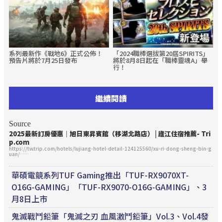
系列最新作《戰地6》正式公佈！
「2024職棒選拔第20屆SPIRITS」
預告片將於7月25日發布
將於8月8日起在「職棒靈魂A」舉
行！
繼續閱讀
Source
2025最新訂房優惠｜旭日東昇賓館（移湖北路店） | 廬江住宿推薦- Tri
p.com
https://tw.trip.com/hotels/lujiang-hotel-detail-124125560/xu-ri-dong-sheng-bin-g
uan/……
華碩電競系列TUF Gaming推出「TUF-RX9070XT-
O16G-GAMING」「TUF-RX9070-O16G-GAMING」、3
月8日上市
鬼滅戰鬥鉛筆「鬼滅之刃 血風激鬥鉛筆」Vol.3、Vol.4發