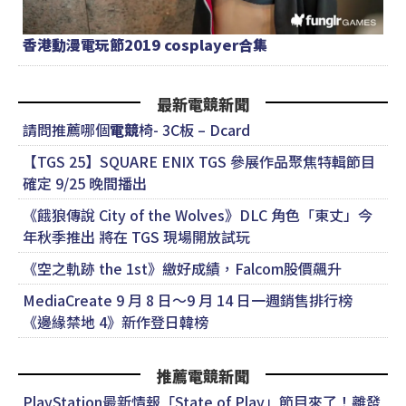
香港動漫電玩節2019 cosplayer合集
最新電競新聞
請問推薦哪個
電競
椅- 3C板 – Dcard
【TGS 25】SQUARE ENIX TGS 參展作品聚焦特輯節目
確定 9/25 晚間播出
《餓狼傳說 City of the Wolves》DLC 角色「東丈」今
年秋季推出 將在 TGS 現場開放試玩
《空之軌跡 the 1st》繳好成績，Falcom股價飆升
MediaCreate 9 月 8 日～9 月 14 日一週銷售排行榜
《邊緣禁地 4》新作登日韓榜
推薦電競新聞
PlayStation最新情報「State of Play」節目來了！離發