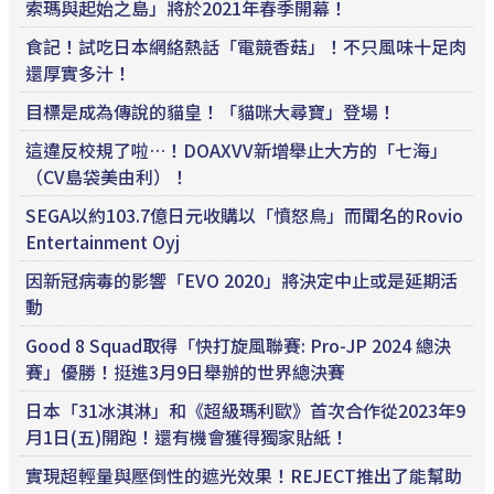
索瑪與起始之島」將於2021年春季開幕！
食記！試吃日本網絡熱話「電競香菇」！不只風味十足肉
還厚實多汁！
目標是成為傳說的貓皇！「貓咪大尋寶」登場！
這違反校規了啦…！DOAXVV新增舉止大方的「七海」
（CV島袋美由利）！
SEGA以約103.7億日元收購以「憤怒鳥」而聞名的Rovio
Entertainment Oyj
因新冠病毒的影響「EVO 2020」將決定中止或是延期活
動
Good 8 Squad取得「快打旋風聯賽: Pro-JP 2024 總決
賽」優勝！挺進3月9日舉辦的世界總決賽
日本「31冰淇淋」和《超級瑪利歐》首次合作從2023年9
月1日(五)開跑！還有機會獲得獨家貼紙！
實現超輕量與壓倒性的遮光效果！REJECT推出了能幫助