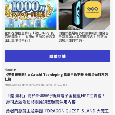
宣佈在德拉奎步行「龍任務IV」的
開始銷售尼明多開關和戒指適合冒
活動開發！！ 有限的日誌和樂透福
險彩票與Ge奧應用程式！ 我將向
庫比重印也舉行！
您展示如何申請。
繼續閱讀
Source
《天天玩樂園》x Catch! Teenieping 異業合作更新 推出星光節系列
任務
https://gnn.gamer.com.tw/detail.php?sn=291355
「鮨 渡利」將於新年舉行新鮮電子金槍魚NFT拍賣會！
壽司放題活動將跟據銷售額而決定內容
勇者鬥惡龍主題樂園「DRAGON QUEST ISLAND 大魔王