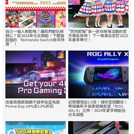
自己一個人輕鬆嗎？讓我們都玩得
"閃亮郵報"第一迷你現場活動的官
開心？從2023年元旦開始，下載版
方報告發佈！ 下一場演出定於2022
超值的“Nintendo Switch新年特
年春季舉行！
賣”！
技嘉高階遊戲顯示器參加亞馬遜
記憶體增加1.5倍！儲存空間翻倍！
Prime Day 10%至12%折扣
華碩最新手提遊戲機型號「ROG
Ally X」公佈，2024年夏季開始在
日本銷售