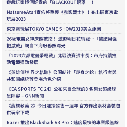
遊戲玩家睡個好覺的「BLACKOUT眼罩」！
NatsumeAtari宣佈將重製《赤影戰士》！並出展東京電
玩展2023
東京電玩展TOKYO GAME SHOW2019美女組圖
26歲
電競
女神床照被挖！ 激似明日花綺羅…「被肥男強
抱激戰」親自下海服務照曝光
「2023六都電競爭霸戰」北區決賽張市長：市府持續推
動
電競
運動發展
《英雄傳說 界之軌跡》公開結社「噬身之蛇」執行者與
共和國總統等登場角色介紹
《EA SPORTS FC 24》公布來自全球的8 名男女超級球
星陣容 – GNN新聞
《龍族教義 2》今日迎接發售一週年 官方釋出素材套裝包
供玩家下載
Razer 推出BlackShark V3 Pro：速度最快的專業級無線