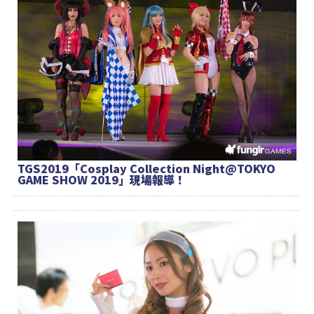
TGS2019「Cosplay Collection Night@TOKYO
GAME SHOW 2019」現場報導！