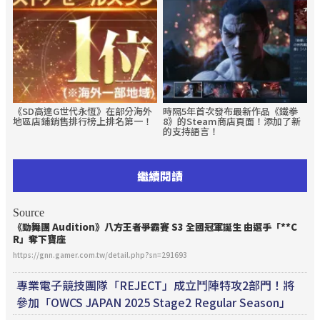
《SD高達G世代永恆》在部分海外
時隔5年首次發布最新作品《鐵拳
地區店鋪銷售排行榜上排名第一！
8》的Steam商店頁面！添加了新
的支持語言！
繼續閱讀
Source
《勁舞團 Audition》八方王者爭霸賽 S3 全國冠軍誕生 由選手「**C
R」奪下寶座
https://gnn.gamer.com.tw/detail.php?sn=291693
專業電子競技團隊「REJECT」成立鬥陣特攻2部門！將
參加「OWCS JAPAN 2025 Stage2 Regular Season」