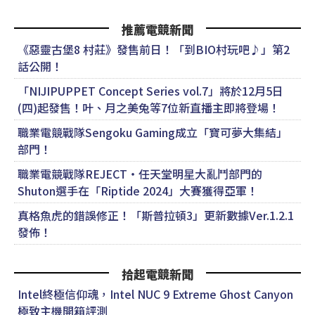
推薦電競新聞
《惡靈古堡8 村莊》發售前日！「到BIO村玩吧♪」第2
話公開！
「NIJIPUPPET Concept Series vol.7」將於12月5日
(四)起發售！叶、月之美兔等7位新直播主即將登場！
職業電競戰隊Sengoku Gaming成立「寶可夢大集結」
部門！
職業電競戰隊REJECT・任天堂明星大亂鬥部門的
Shuton選手在「Riptide 2024」大賽獲得亞軍！
真格魚虎的錯誤修正！「斯普拉頓3」更新數據Ver.1.2.1
發佈！
拾起電競新聞
Intel終極信仰魂，Intel NUC 9 Extreme Ghost Canyon
極致主機開箱評測