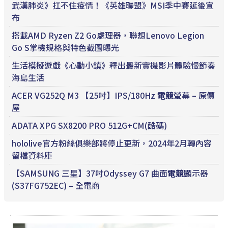
武漢肺炎》扛不住疫情！《英雄聯盟》MSI季中賽延後宣
布
搭載AMD Ryzen Z2 Go處理器，聯想Lenovo Legion
Go S掌機規格與特色截圖曝光
生活模擬遊戲《心動小鎮》釋出最新實機影片體驗慢節奏
海島生活
ACER VG252Q M3 【25吋】IPS/180Hz
電競
螢幕 – 原價
屋
ADATA XPG SX8200 PRO 512G+CM(酷碼)
hololive官方粉絲俱樂部將停止更新，2024年2月轉內容
留檔資料庫
【SAMSUNG 三星】37吋Odyssey G7 曲面
電競
顯示器
(S37FG752EC) – 全電商