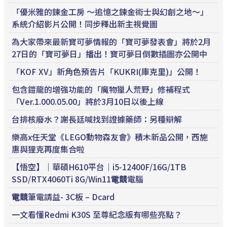
「優米雅的鍊金工房 ～追憶之鍊金術士與幻創之地～」
系統介紹影片公開！同步釋出新主視覺圖
為大家帶來最新寶可夢情報的「寶可夢發表會」將於2月
27日的「寶可夢日」播出！寶可夢日倒數插圖亦公開中
「KOF XV」新角色預告片「KUKRI(庫克里)」公開！
包含鎧龍的增強功能的「魔物獵人荒野」修補程式
「Ver.1.000.05.00」將於3月10日以後上線
台排核廢水？謝長廷喊找到證據藥師：另種辯解
樂高x任天堂《LEGO動物森友會》積木新品公開，西施
惠與狸克再度集合啦
【悟空】｜華碩H610平台｜i5-12400F/16G/1TB
SSD/RTX4060Ti 8G/Win11
電競
電腦
電競
筆電請益- 3C板 – Dcard
一文看懂Redmi K30S 至尊紀念版有哪些亮點？