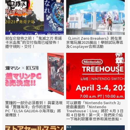
就在它發佈之前！ "鬼滅之刃 希諾
《Limit Zero Breakers》將在東
卡米血風"的交付指南已經發佈！
京電玩展2025展出！舉辦試玩專區
遵守規則，交付！
及Cosplayer合照活動
寶鐘的一部分必須看到！ 與霍洛現
可以觀看「Nintendo Switch 2」
場「寶鐘海洋」合作的定製
遊戲畫面的「Nintendo
PC「ELSA GALUDA-D海洋版」將
Treehouse：Live」將於 4 月 3 日
被釋放！
和 4 日發布！第一天，我們來介紹
一下瑪利歐賽車世界和其他景點。