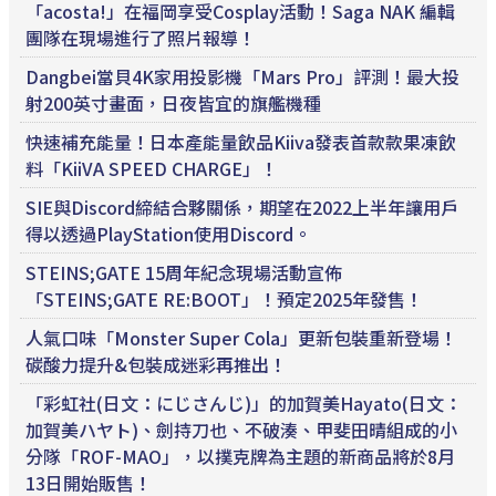
「acosta!」在福岡享受Cosplay活動！Saga NAK 編輯
團隊在現場進行了照片報導！
Dangbei當貝4K家用投影機「Mars Pro」評測！最大投
射200英寸畫面，日夜皆宜的旗艦機種
快速補充能量！日本產能量飲品Kiiva發表首款款果凍飲
料「KiiVA SPEED CHARGE」！
SIE與Discord締結合夥關係，期望在2022上半年讓用戶
得以透過PlayStation使用Discord。
STEINS;GATE 15周年紀念現場活動宣佈
「STEINS;GATE RE:BOOT」！預定2025年發售！
人氣口味「Monster Super Cola」更新包裝重新登場！
碳酸力提升&包裝成迷彩再推出！
「彩虹社(日文：にじさんじ)」的加賀美Hayato(日文：
加賀美ハヤト)、劍持刀也、不破湊、甲斐田晴組成的小
分隊「ROF-MAO」，以撲克牌為主題的新商品將於8月
13日開始販售！