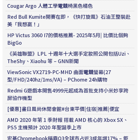
Cougar Argo 人體工學
電競
椅黑色橘色
Red Bull Kumite開賽在即，《快打旋風》石油王整裝赴
美「我想贏！」
HP Victus 3060 I7的價格推薦- 2025年5月| 比價比個夠
BigGo
《英雄聯盟》LPL 十週年十大選手定妝照公開包括Uzi、
TheShy、Xiaohu 等 – GNN新聞
ViewSonic VX2719-PC-MHD 曲面
電競
螢幕(27
型/FHD/240hz/1ms/VA) – PChome 24h購物
Redmi G遊戲本開售4999元起成為首批支持小米妙享跨
屏協作機型
[優惠]畫日風尚休閒會館#台東平價|住宿|推薦|便宜
AMD 2020 年第 1 季財報 搭載 AMD 核心的 Xbox SX、
PS5 主機預計 2020 年聖誕季上市
宏碁Chromebook稱霸Q3全球市占近3成年增17% – 鉅