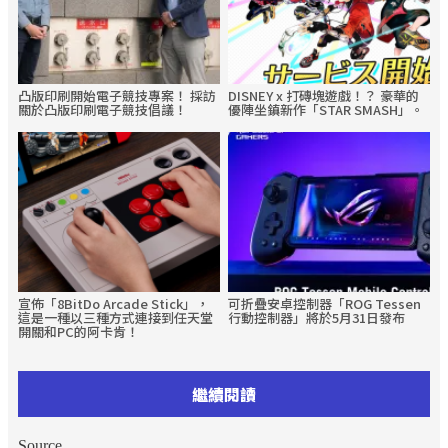
凸版印刷開始電子競技專案！ 採訪
DISNEY x 打磚塊遊戲！？ 豪華的
關於凸版印刷電子競技倡議！
優陣坐鎮新作「STAR SMASH」。
宣佈「8BitDo Arcade Stick」，
可折疊安卓控制器「ROG Tessen
這是一種以三種方式連接到任天堂
行動控制器」將於5月31日發布
開關和PC的阿卡肯！
繼續閱讀
Source