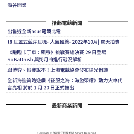
澀谷開業
拾起電競新聞
出售近全新asus
電競
比電
t8 耳罩式藍芽耳機- 人氣推薦- 2022年10月| 露天拍賣
《跑跑卡丁車：飄移》挑戰賽總決賽 29 日登場
SoBaDrush 與朔月將進行戰況解析
跟博弈、假賽說不！上海
電競
協會發布陽光倡議
全新海盜策略遊戲《征服之海：海盜榮耀》動力火車代
言亮相 將於 1 月 20 日正式推出
最新商業新聞
Copyright ©台灣電子競技新聞 Allright Reserved.