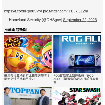
https://t.co/drRpouVvrA
pic.twitter.com/iYEJ7QZ2hr
— Homeland Security (@DHSgov)
September 22, 2025
推薦電競新聞
蘇馬布拉風格的柯比釋放遊擊隊！
ROG首款掌上型遊戲機「ROG
開始交付柯比戰鬥機2！
ALLY」資訊將於5月29日於日本發
售！