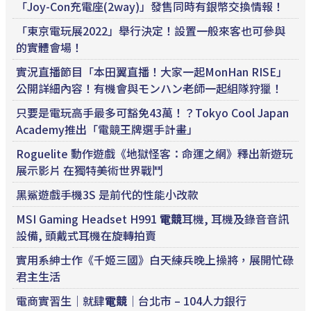
「Joy-Con充電座(2way)」發售同時有銀幣交換情報！
「東京電玩展2022」舉行決定！設置一般來客也可參與
的實體會場！
實況直播節目「本田翼直播！大家一起MonHan RISE」
公開詳細內容！有機會與モンハン老師一起組隊狩獵！
只要是電玩高手最多可豁免43萬！？Tokyo Cool Japan
Academy推出「電競王牌選手計畫」
Roguelite 動作遊戲《地獄怪客：命運之網》釋出新遊玩
展示影片 在獨特美術世界戰鬥
黑鯊遊戲手機3S 是前代的性能小改款
MSI Gaming Headset H991
電競
耳機, 耳機及錄音音訊
設備, 頭戴式耳機在旋轉拍賣
實用系紳士作《千姬三國》白天練兵晚上操將，展開忙碌
君主生活
電商實習生｜就肆
電競
｜台北市 – 104人力銀行