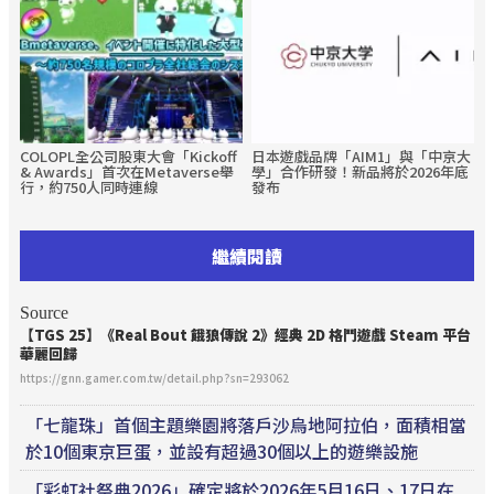
COLOPL全公司股東大會「Kickoff
日本遊戲品牌「AIM1」與「中京大
& Awards」首次在Metaverse舉
學」合作研發！新品將於2026年底
行，約750人同時連線
發布
繼續閱讀
Source
【TGS 25】《Real Bout 餓狼傳說 2》經典 2D 格鬥遊戲 Steam 平台
華麗回歸
https://gnn.gamer.com.tw/detail.php?sn=293062
「七龍珠」首個主題樂園將落戶沙烏地阿拉伯，面積相當
於10個東京巨蛋，並設有超過30個以上的遊樂設施
「彩虹社祭典2026」確定將於2026年5月16日、17日在