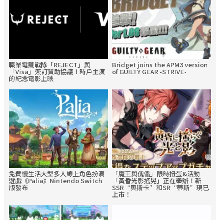
職業電競戰隊「REJECT」與
Bridget joins the APM3 version
「Visa」簽訂贊助協議！時戶主演
of GUILTY GEAR -STRIVE-
的紀念電影上映
免費慢生活大型多人線上角色扮演
「魔王與傀儡」限時扭蛋&活動
遊戲《Palia》Nintendo Switch
「黃昏光影搖晃」正在舉辦！新
版發布
SSR“奧斯卡”和SR“蒂斯”現已
上市！