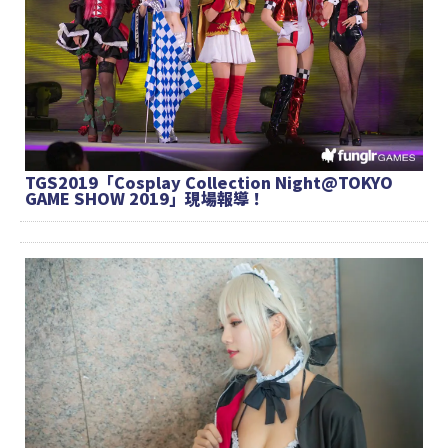
TGS2019「Cosplay Collection Night@TOKYO
GAME SHOW 2019」現場報導！