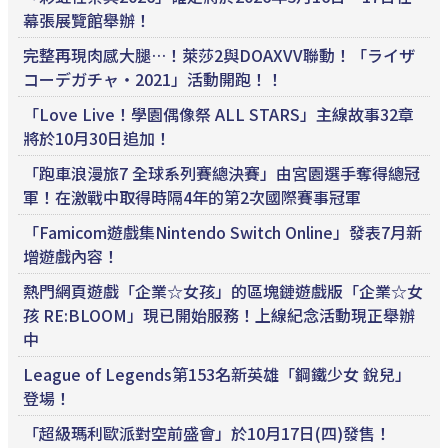
幕張展覽館舉辦！
完整再現肉感大腿…！萊莎2與DOAXVV聯動！「ライザ
コーデガチャ・2021」活動開跑！！
「Love Live！學園偶像祭 ALL STARS」主線故事32章
將於10月30日追加！
「跑車浪漫旅7 全球系列賽總決賽」由宮園選手奪得總冠
軍！在激戰中取得時隔4年的第2次國際賽事冠軍
「Famicom遊戲集Nintendo Switch Online」發表7月新
增遊戲內容！
熱門網頁遊戲「企業☆女孩」的區塊鏈遊戲版「企業☆女
孩 RE:BLOOM」現已開始服務！上線紀念活動現正舉辦
中
League of Legends第153名新英雄「鋼鐵少女 銳兒」
登場！
「超級瑪利歐派對空前盛會」於10月17日(四)發售！