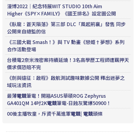
漫博2022｜紀念特展WIT STUDIO 10th Aim
Higher《SPY×FAMILY》《國王排名》設定圖公開
《臥龍：蒼天隕落》第三部 DLC「風起荊襄」發售 同步
公開來自總監的信
《三國大戰 Smash！》與 TV 動畫《戀姫†夢想》系列
合作活動登場
台積電2奈米洩密案持續延燒！3名高學歷工程師遭羈押天
價求償恐賠不完
《劍與遠征：啟程》啟航測試趣味數據公開 釋出迷夢之
域玩法資訊
最薄
電競
筆電！開箱ASUS華碩ROG Zephyrus
GA401QM 14吋2K
電競
筆電-日蝕灰驚爆50900！
00後主播牧童，斥資千萬進軍
電競
|
電競
頭條