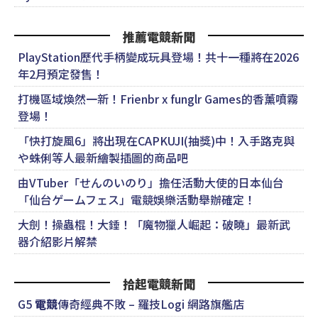
推薦電競新聞
PlayStation歷代手柄變成玩具登場！共十一種將在2026
年2月預定發售！
打機區域煥然一新！Frienbr x funglr Games的香薰噴霧
登場！
「快打旋風6」將出現在CAPKUJI(抽獎)中！入手路克與
や蛛俐等人最新繪製插圖的商品吧
由VTuber「せんのいのり」擔任活動大使的日本仙台
「仙台ゲームフェス」電競娛樂活動舉辦確定！
大劍！操蟲棍！大錘！「魔物獵人崛起：破曉」最新武
器介紹影片解禁
拾起電競新聞
G5
電競
傳奇經典不敗 – 羅技Logi 網路旗艦店