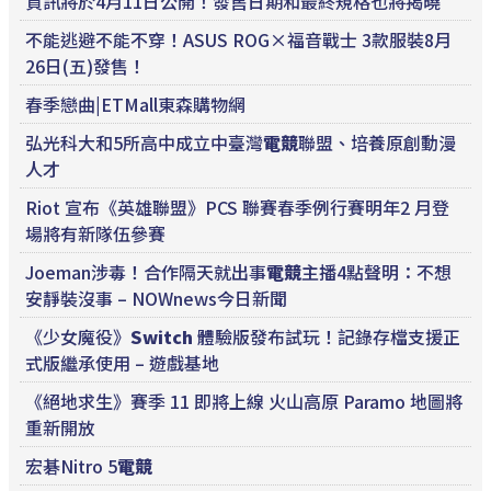
資訊將於4月11日公開！發售日期和最終規格也將揭曉
不能逃避不能不穿！ASUS ROG×福音戰士 3款服裝8月
26日(五)發售！
春季戀曲|ETMall東森購物網
弘光科大和5所高中成立中臺灣
電競
聯盟、培養原創動漫
人才
Riot 宣布《英雄聯盟》PCS 聯賽春季例行賽明年2 月登
場將有新隊伍參賽
Joeman涉毒！合作隔天就出事
電競
主播4點聲明：不想
安靜裝沒事 – NOWnews今日新聞
《少女魔役》
Switch
體驗版發布試玩！記錄存檔支援正
式版繼承使用 – 遊戲基地
《絕地求生》賽季 11 即將上線 火山高原 Paramo 地圖將
重新開放
宏碁Nitro 5
電競