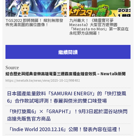
TGS2022 即將開幕！ 級別無限發
九州最大！ 《精靈寶可夢
佈充滿氛圍的展位圖像！
Mezasta》大型官方遊樂園
「Mezasta no Mori」第一家店在
永旺野方店開幕！
繼續閱讀
Source
結合歷史與經典音樂高雄電臺三連霸廣播金鐘音效獎 – Newtalk新聞
https://newtalk.tw/news/view/2025-10-12/998482
日本國產能量飲料「SAMURAI ENERGY」的「快打旋風
6」合作款試喝評測！春麗與傑米的雙口味登場
「快打旋風6」×「GRAPHT」！9月3日起於澀谷站快閃
店搶先販售官方商品
「Indie World 2020.12.16」公開！發表內容在這裡！