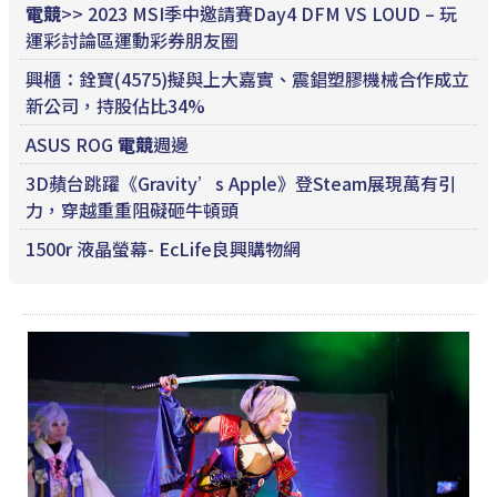
電競
>> 2023 MSI季中邀請賽Day4 DFM VS LOUD – 玩
運彩討論區運動彩券朋友圈
興櫃：銓寶(4575)擬與上大嘉實、震錩塑膠機械合作成立
新公司，持股佔比34%
ASUS ROG
電競
週邊
3D蘋台跳躍《Gravity’s Apple》登Steam展現萬有引
力，穿越重重阻礙砸牛頓頭
1500r 液晶螢幕- EcLife良興購物網