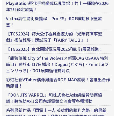
PlayStation歷代手柄變成玩具登場！共十一種將在2026
年2月預定發售！
Victrix高性能街機搖桿「Pro FS」KOF聯動款限量發
售！
【TGS2024】特大公仔極具震撼力的「光榮特庫摩遊
戲」攤位報導！還試玩了「FAIRY TAIL２」！
【TGS2025】台北國際電玩展2025｢魔爪｣展區報道！
「餓狼傳說 City of the Wolves×新舊CAG OSAKA 特別
節目」將於4月17日播出！Dogura(どぐら)、Fenritti(フ
ェンリっち)、GO1展開循環賽對決
彩虹社新VTuber偶像男組合ROF-MAO發表！會推出合作
新節目！
「DONUTS VARREL」和株式會社Axis締結贊助商協
議！將協助Axis公司內部電競交流會等各種活動
系列最新作品「閃電十一人 英雄們的勝利之路」的最新