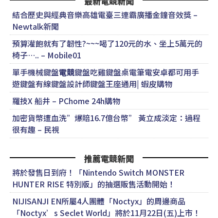
最新電競新聞
結合歷史與經典音樂高雄電臺三連霸廣播金鐘音效獎 –
Newtalk新聞
預算灌飽就有了韌性?~~~喝了120元的水、坐上5萬元的
椅子….. – Mobile01
單手機械鍵盤
電競
鍵盤吃雞鍵盤桌電筆電安卓都可用手
遊鍵盤有線鍵盤設計師鍵盤王座通用| 蝦皮購物
羅技X 船井 – PChome 24h購物
加密貨幣遭血洗”爆賠16.7億台幣” 黃立成淡定：過程
很有趣 – 民視
推薦電競新聞
將於發售日到府！「Nintendo Switch MONSTER
HUNTER RISE 特別版」的抽選販售活動開始！
NIJISANJI EN所屬4人團體「Noctyx」的周邊商品
「Noctyx’s Seclet World」將於11月22日(五)上市！