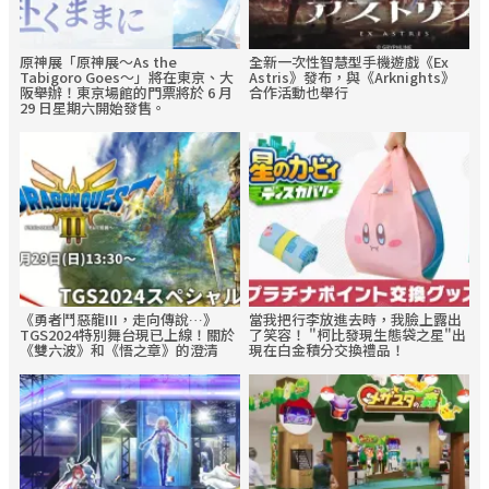
原神展「原神展～As the
全新一次性智慧型手機遊戲《Ex
Tabigoro Goes～」將在東京、大
Astris》發布，與《Arknights》
阪舉辦！東京場館的門票將於 6 月
合作活動也舉行
29 日星期六開始發售。
《勇者鬥惡龍III，走向傳說…》
當我把行李放進去時，我臉上露出
TGS2024特別舞台現已上線！關於
了笑容！ "柯比發現生態袋之星"出
《雙六波》和《悟之章》的澄清
現在白金積分交換禮品！