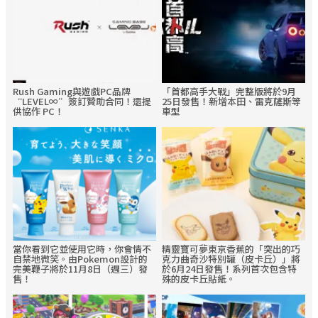
Rush Gaming與遊戲PC品牌
「首都高手大戰」完整版將於9月
“LEVEL∞”簽訂贊助合同！還提
25日發售！新增本田、雷克薩斯等
供協作 PC！
車型
當你看到它並使用它時，你會情不
精靈寶可夢東京香蕉的「突出的巧
自禁地微笑。由Pokemon設計的
克力曲奇沙特別罐（皮卡丘）」將
完美鞭子將於11月8日（週三）發
於6月24日發售！系列首次包含特
售！
殊的皮卡丘貼紙。