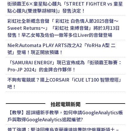
街頭霸王6×童星點心麵丸「STREET FIGHTER vs 童星
點心麵丸(雙連擊胡椒味)」發售決定！
彩虹社全新概念音聲「 彩虹社 白色情人節2025音聲～
Sweet Returns～」「彩虹社 束縛音聲」將於3月13日
發售！早乙女莓及佐伯一徹等多位Liver的音聲登場
NieR:Automata PLAY ARTS改之A2「YoRHa A型 二
號」登場！現正開放預購！
「SAMURAI ENERGY」現已宣佈成為「街頭霸王聯賽：
Pro-JP 2024」的金牌合作夥伴！
不夠有電競感？擺上CORSAIR「iCUE LT100 智慧燈塔」
吧！
拾起電競新聞
【教學】超詳細新手教學，如何申請GoogleAnalytics帳
戶與取得GoogleAnalytics追蹤編號?
普丁強調：堅決回應烏克蘭邊境挑釁防守俄羅斯領土 –