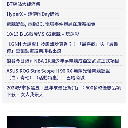
BT網站大肆流傳
HyperX – 遠傳friDay購物
電競
鍵盤, 電腦3C, 電腦零件週邊在旋轉拍賣
10/13 BLG戰隊V.S G2
電競
– 玩運彩
【GNN 大調查】冷飯熱炒真香？！「最喜歡」與「最期
待」重製動畫投票排名出爐
狼谷今日爆》NBA 2K圓少年夢
電競
成亞室武運正式項目
ASUS ROG Strix Scope II 96 RX 無線光軸
電競
鍵盤
（白，青軸）（活動特惠） – 巴哈商城
2024好市多黑五「歷年來最狂折扣」：500多款優惠品項
下殺 – 女人我最大