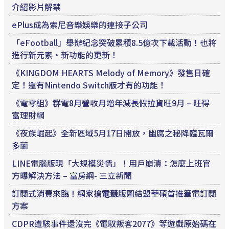
介紹影片解禁
ePlus成為索尼音樂娛樂的連接子公司
「eFootball」舉辦紀念突破累積8.5億次下載活動！也將
進行新元素・新功能的更新！
《KINGDOM HEARTS Melody of Memory》發售日確
定！還有Nintendo Switch版才有的功能！
《電零組》群電8月營收月增年減長假拉貨旺9月 – 旺得
富理財網
《夜族崛起》全新區域5月17日開放，幽腐之秘降臨瓦爾
多蘭
LINE電腦版現「大規模災情」！用戶崩潰：怎麼上班官
方曝解決方法 – 富房網- 三立新聞
訂閱式消費來臨！網家搶
電競
版圖結盟華碩首推筆電訂閱
方案
CDPR遭駭事件還沒完《電馭叛客2077》等遊戲原始碼在