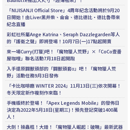
Bauhutte推出大尺寸「超薄瓶架」！
「NIJISANJI Official Store」4周年紀念活動將於9月20
日開始！由Liver黑井柴、侖侖、德比德比・德比魯帶來
紀念直播
彩虹社所屬Ange Katrina、Seraph Dazzlegarden等人
的「護衛之聲」即將登場！10月7日(一)17點起開賣
來一場Curry(打獵)吧！「魔物獵人荒野」×「CoCo壹番
屋咖哩」聯名活動7月18日起開跑
入手還原闢獸頭部的「闢獸頭套α」吧！「魔物獵人荒
野」活動任務9月3日發佈
「卡比咖啡廳 WINTER 2024」11月13日(三)依次開幕！
冬天限定新作複刻作來臨！
手機版終於登場！「Apex Legends Mobile」的發佈日
決定為2022年5月18日(星期三)！預先登記突破1400萬
人！
大劍！操蟲棍！大錘！「魔物獵人崛起：破曉」最新武器