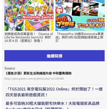
目標是成為百萬富翁！ 《Game of
「PowerPro 30週年Animate專賣
Life for Nintendo Switch》將於
店」將於8月3日起開始接受線上預
10 月 6 日（星期五）發售！
訂
繼續閱讀
Source
《黑色沙漠》更新生活熟練度內容 中秋慶典開跑
https://gnn.gamer.com.tw/detail.php?sn=185480
「TGS2021 東京電玩展2021 Online」終於開始了！一連
四天發表最新遊戲資訊！
最多可容納30瓶大罐裝肥宅快樂水！大阪電競家具品牌