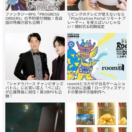
ファンタジーRPG「PROGRESS
リビングのテレビが使えないなら
ORDERS」の予約受付開始！各店
「PlayStation Portal リモートプ
舗の特典内容も公開！
レーヤー」を使えばいいじゃな
い！開封式&初期設定
「シャドウバース チャンピオンズ
room6とヨカゼが台北ゲームショ
バトル」にお笑い芸人「ぺこぱ」
ウ2025に出展！ローグウィズデッ
が応援隊長に就任！第2弾PVも公
ドの繁体中文版制作へ
開！