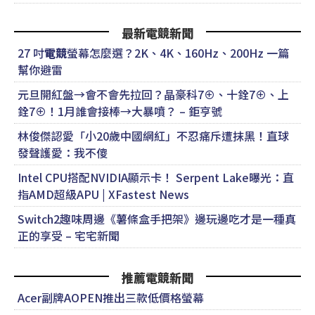
最新電競新聞
27 吋
電競
螢幕怎麼選？2K、4K、160Hz、200Hz 一篇
幫你避雷
元旦開紅盤→會不會先拉回？晶豪科7⊕、十銓7⊕、上
銓7⊕！1月誰會接棒→大暴噴？ – 鉅亨號
林俊傑認愛「小20歲中國網紅」不忍痛斥遭抹黑！直球
發聲護愛：我不傻
Intel CPU搭配NVIDIA顯示卡！ Serpent Lake曝光：直
指AMD超級APU | XFastest News
Switch2趣味周邊《薯條盒手把架》邊玩邊吃才是一種真
正的享受 – 宅宅新聞
推薦電競新聞
Acer副牌AOPEN推出三款低價格螢幕