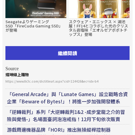
Seagateよりゲーミング
スクウェア・エニックス × 湖池
SSD「FireCuda Gaming SSD」
屋！FF14とコラボした光のクリス
が登場
タル岩塩味「エオルゼアポポトチ
ップス」登場
繼續閱讀
Source
燦坤線上購物
https://www.tk3c.com/dictitleurl.aspx?cid=124426&ec=idx-b4
「General Arcade」與「Lunate Games」設立戰略合資
企業「Beware of Bytes!」！將進一步加強開發體系
「逆轉裁判」系列「大逆轉裁判1&2 -成步堂龍之介的冒
險與覺悟-」名場面臺詞泡泡戒指！12月下旬依次販賣
游戲周邊機器品牌「HORI」推出無操縱桿控制器