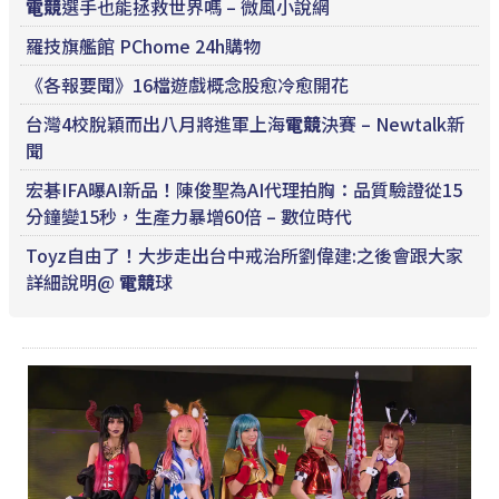
電競
選手也能拯救世界嗎 – 微風小說網
羅技旗艦館 PChome 24h購物
《各報要聞》16檔遊戲概念股愈冷愈開花
台灣4校脫穎而出八月將進軍上海
電競
決賽 – Newtalk新
聞
宏碁IFA曝AI新品！陳俊聖為AI代理拍胸：品質驗證從15
分鐘變15秒，生產力暴增60倍 – 數位時代
Toyz自由了！大步走出台中戒治所劉偉建:之後會跟大家
詳細說明@
電競
球