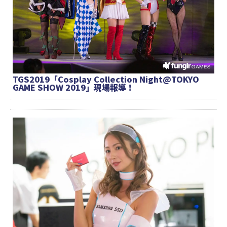
TGS2019「Cosplay Collection Night@TOKYO
GAME SHOW 2019」現場報導！