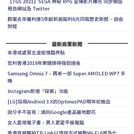
【TGS 2021】SEGA 神秘 RPG 宣傳影片曝光 同步開設
預告網站及 Twitter
群電去年獲利連5年創新高股利6元同寫歷史新猷 – 自由
財經
最新商業新聞
本港或處第五波疫情臨界點
宏利香港2019年業績錄得強勁增長
Samsung Omnia 7 – 再來一部 Super AMOLED WP7 手
機
Instagram新增「探索」功能
[LG]採用Andriod 3.X的OptimusPAD明年初推出
說分手不容易：請向Google產品墓地獻花
女人愛用電子書，男人更愛平板電腦
香港寬頻夥拍TP-Link以環保方式推動Wi-Fi 6普及化