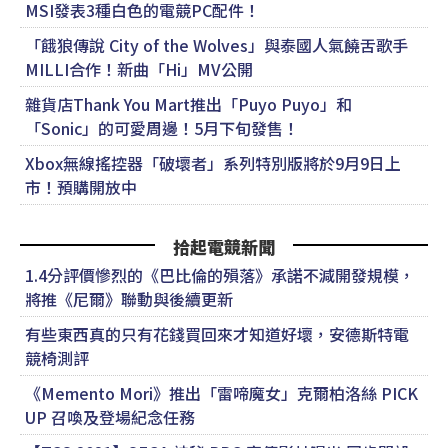
MSI發表3種白色的電競PC配件！
「餓狼傳說 City of the Wolves」與泰國人氣饒舌歌手
MILLI合作！新曲「Hi」MV公開
雜貨店Thank You Mart推出「Puyo Puyo」和
「Sonic」的可愛周邊！5月下旬發售！
Xbox無線搖控器「破壞者」系列特別版將於9月9日上
市！預購開放中
拾起電競新聞
1.4分評價慘烈的《巴比倫的殞落》承諾不減開發規模，
將推《尼爾》聯動與後續更新
有些東西真的只有花錢買回來才知道好壞，安德斯特電
競椅測評
《Memento Mori》推出「雷啼魔女」克爾柏洛絲 PICK
UP 召喚及登場紀念任務