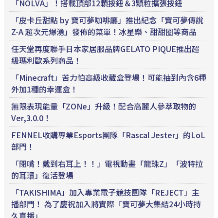
「NOLVA」！搭載頂部12顆按鈕＆3顆粒擴張按鈕
「皮卡丘甜點 by 寶可夢咖啡廳」推出紀念「寶可夢傳說
Z-A 超次元爆湧」發佈的菜單！冰星樂、甜甜圈等商品
任天堂再度聯手日本家居服品牌GELATO PIQUE推出超
級瑪利歐系列商品！
「Minecraft」苦力怕高級收藏盒登場！可能抽到內含6種
外加1種的幸運盒！
無限表現能量「ZONe」升級！配合高麗人參萃取物的
Ver,3.0.0！
FENNEL收購專業Esports團隊「Rascal Jester」的LoL
部門！
「閉嘴！戴到右耳上！！」電視動畫「龍珠Z」「波特拉
的耳環」復活登場
「TAKISHIMA」加入專業電子競技團隊「REJECT」主
播部門！ 為了慶祝加入將實際「寶可夢大集結24小時持
久直播」