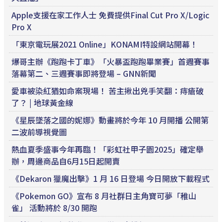
Apple支援在家工作人士 免費提供Final Cut Pro X/Logic
Pro X
「東京電玩展2021 Online」KONAMI特設網站開幕！
爆哥主辦《跑跑卡丁車》「火暴盃跑跑畢業賽」首週賽事
落幕第二、三週賽事即將登場 – GNN新聞
愛車被染紅猶如命案現場！ 苦主揪出兇手笑翻：痔瘡破
了？ | 地球黃金線
《星辰墜落之國的妮娜》動畫將於今年 10 月開播 公開第
二波前導視覺圖
熱血夏季盛事今年再臨！「彩虹社甲子園2025」確定舉
辦，周邊商品自6月15日起開賣
《Dekaron 獵魔出擊》1 月 16 日登場 今日開放下載程式
《Pokemon GO》宣布 8 月社群日主角寶可夢「稚山
雀」 活動將於 8/30 開跑