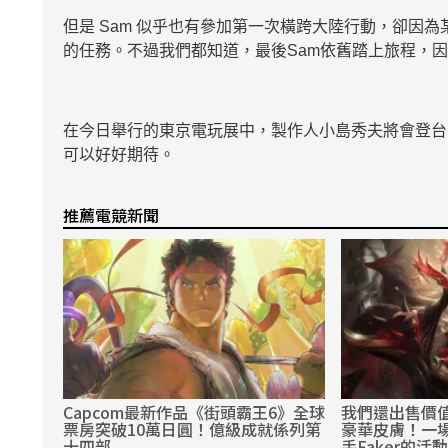
但是 Sam 似乎也有參加第一次橫跨大陸行動，卻因
的任務。不過我們都知道，最後Sam依舊踏上旅程，
在今日舉行的東京電玩展中，製作人小島秀夫將會登台
可以好好期待。
推薦電競新聞
Capcom最新作品《街頭霸王6》全球
我們還出售價值約
票房突破10萬日圓！億級成就係列第
豪華皮膚！一
十四部
手Faker的活