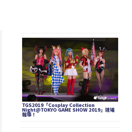
TGS2019「Cosplay Collection
Night@TOKYO GAME SHOW 2019」現場
報導！