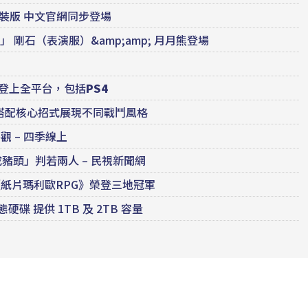
 盒裝版 中文官網同步登場
」 剛石（表演服）&amp;amp; 月月熊登場
月登上全平台，包括
PS4
器搭配核心招式展現不同戰鬥風格
 – 四季線上
頭」判若兩人 – 民視新聞網
排行榜《紙片瑪利歐RPG》榮登三地冠軍
 固態硬碟 提供 1TB 及 2TB 容量