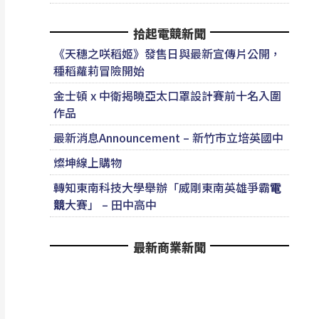
拾起電競新聞
《天穗之咲稻姬》發售日與最新宣傳片公開，
種稻蘿莉冒險開始
金士頓 x 中衛揭曉亞太口罩設計賽前十名入圍
作品
最新消息Announcement – 新竹市立培英國中
燦坤線上購物
轉知東南科技大學舉辦「威剛東南英雄爭霸
電
競
大賽」 – 田中高中
最新商業新聞