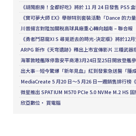
《胡鬧廚房！全都好吃》將於 11 月 24 日發售 PS5
《寶可夢大師 EX》舉辦特別套裝活動「Dance 的力量
川普揚言對陸加關稅高球具廠重心轉向越南 – 聯合報
《勇者鬥惡龍XI S 尋覓逝去的時光-決定版》將於12
ARPG 新作《天穹遺跡》釋出上市宣傳影片 三種武
海軍敦睦艦隊停靠安平商港3月24日至25日開放登艦參觀
出大事…短今驚爆「新年見血」紅到發紫急送醫「腫成豬
MediaCreate 5 月20 日～5 月26 日一週銷售
微星推出 SPATIUM M570 PCIe 5.0 NVMe M.2 HS
欣亞數位‧ 買電腦