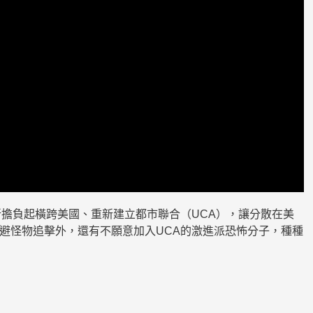
m可以重新擔負起橫跨美國、重新建立都市聯合（UCA），讓分散在美
避怪物追擊外，還有不願意加入UCA的激進派恐怖分子，種種