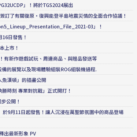
PG32UCDP」！將於TGS2024展出
u基金會簽訂了有關復原・復興能登半島地震災情的全面合作協議！
eup_Presentation_File_2021-03」！
 12月16日發售！
日本上市！
覽公開！有新作遊戲試玩、周邊商品、與贈品發送等
有最新設備的展覽以及現場體驗組裝ROG組裝機過程.
「人魚漢頓」的插畫公開
「決勝時刻 專業對抗戰」正式開打！
同步公開！
ateau」於9月11日起發售！讓人沉浸在萬聖節氛圍中的商品登場
釋出最新形象 PV