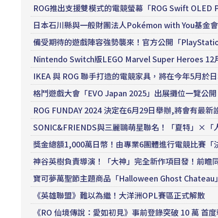
ROG推出支援雙模式的電競螢幕「ROG Swift OLED 
日本石川縣與一般財團法人Pokémon with Yo
備受期待的遊戲陣容強勢襲來！官方公開「PlayStation5_Lin
Nintendo Switch版LEGO Marvel Super Heroes
IKEA 與 ROG 聯手打造的電競家具，將在今年5月於
格鬥遊戲大會「EVO Japan 2025」出展攤位一
ROG FUNDAY 2024 決定在6月29日舉辦,將會
SONIC&FRIENDS與三麗鷗萌星聯名！「夏特」×
獎金總額1,000萬日幣！由專業6團體進行電競比賽
神谷英樹負責導演！「大神」完全新作項目發！前瞻
寶可夢萬聖節主題商品「Halloween Ghost Ch
《英雄聯盟》難以為繼！大洋洲OPL賽區正式解散
《RO 仙境傳說：愛如初見》事前登錄突破 10 萬 首度