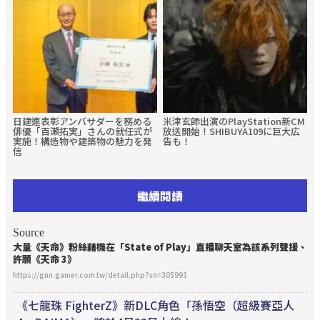
日建連表彰アンバサダーを務める
米津玄師出演のPlayStation新CM
俳優「百瀬拓実」さんの就任式が
放送開始！SHIBUYA109に巨大広
実施！構造物や建築物の魅力を発
告も！
信
繼續閱讀
Source
大量《天命》粉絲藉機在「State of Play」直播聊天室為該系列聲援、
許願《天命 3》
https://gnn.gamer.com.tw/detail.php?sn=305991
《七龍珠 FighterZ》新DLC角色「孫悟空（超級賽亞人