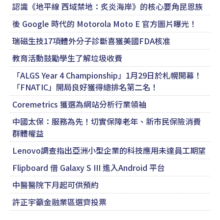
認識《地平線 西域禁地：炙炎海岸》的核心要角昆恩族
後 Google 時代的 Motorola Moto E 官方圖片曝光！
瑞磁生技17項體外分子診斷喜獲美國FDA核准
教育活動鼓勵學生了解垃圾收費
「ALGS Year 4 Championship」1月29日於札幌開幕！
「FNATIC」開局良好獲得總排名第二名！
Coremetrics 獲選為網站分析行業領袖
中國太保：服務為先！切實保障老年、新市民保險消費
群體權益
Lenovo調查指出亞洲小型企業的科技應用未達員工期望
Flipboard 借 Galaxy S III 進入Android 平台
中醫醫院下月起可供預約
許正宇籲金融業區選齊投票