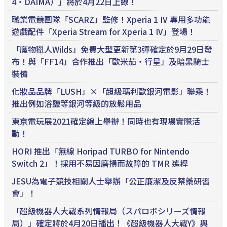
4・DAIMA）」將於4月22日上線！
職業電競團隊「SCARZ」監修！Xperia 1 IV 專用多功能
遊戲配件「Xperia Stream for Xperia 1 IV」登場！
「魔物獵人Wilds」免費大型更新第3彈確定於9月29日發
布！與「FF14」合作推出「歐米茄・行星」及暗黑騎士
裝備
化妝品品牌「LUSH」×「超級瑪利歐銀河電影」聯乘！
推出例如浴鹽等銀河等級的放鬆用品
東京電玩展2021確定線上舉辦！同時也有現場實際活
動！
HORI 推出「無線 Horipad TURBO for Nintendo
Switch 2」！採用不易因磨損而故障的 TMR 遙桿
JESU為電子競技相關人士舉辦「公正廉潔及反禁藥研習
會」！
「超級機器人大戰系列情報局（スパロボシリーズ情報
局）」確定將於4月20日播出！《超級機器人大戰Y》與