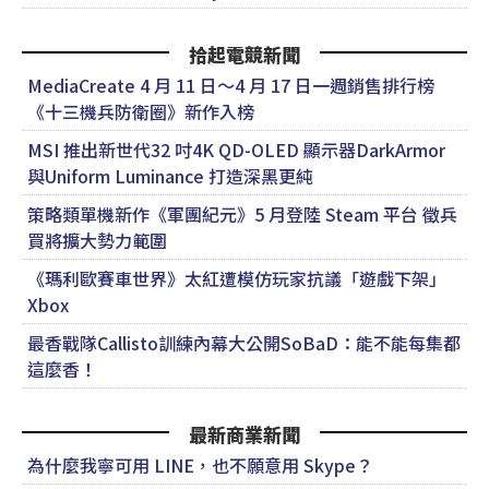
拾起電競新聞
MediaCreate 4 月 11 日～4 月 17 日一週銷售排行榜
《十三機兵防衛圈》新作入榜
MSI 推出新世代32 吋4K QD-OLED 顯示器DarkArmor
與Uniform Luminance 打造深黑更純
策略類單機新作《軍團紀元》5 月登陸 Steam 平台 徵兵
買將擴大勢力範圍
《瑪利歐賽車世界》太紅遭模仿玩家抗議「遊戲下架」
Xbox
最香戰隊Callisto訓練內幕大公開SoBaD：能不能每集都
這麼香！
最新商業新聞
為什麼我寧可用 LINE，也不願意用 Skype？