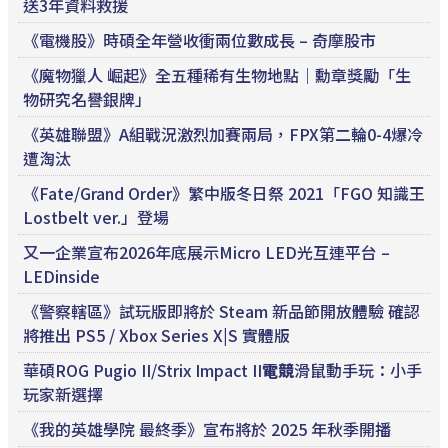
送3年資料救援
《電機股》時碩全年營收衝兩位數成長 – 奇摩股市
《魔物獵人 崛起》全五種稀有生物地點｜勳章獎勵「生
物研究名譽銀牌」
《英雄聯盟》A組戰況激烈加賽兩局，FPX第二輪0-4爆冷
遭淘汰
《Fate/Grand Order》繁中版冬日祭 2021「FGO 知識王
Lostbelt ver.」登場
又一企業宣布2026年底展示Micro LED光互連平台 –
LEDinside
《警察轄區》試玩版即將於 Steam 新品節開放體驗 確認
將推出 PS5 / Xbox Series X|S 實體版
華碩ROG Pugio II/Strix Impact II
電競
滑鼠動手玩：小手
玩家新選擇
《我的英雄學院 最終季》宣布將於 2025 年秋季開播