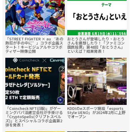
「STREET FIGHTER × au “あの
おとうさんが登場したり、おとう
熱狂が手の中に”」コラボ企画ス
さんを連想したり！「ファミコン
タート！キービジュアルやコラボ
国民投票」第48回「おとうさん」
ティザー映像公開
といえば？結果発表！
「Coincheck NFT(β版)」がゲー
KDDIのeスポーツ施設「esports
ミングパパ活運営会社が手掛ける
Style UENO」が2024年2月に上野
「CryptoSpells(クリプトスペル
でオープン
ズ)」とスペシャルコラボ企画第2
弾を発表！