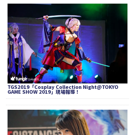
TGS2019「Cosplay Collection Night@TOKYO
GAME SHOW 2019」現場報導！