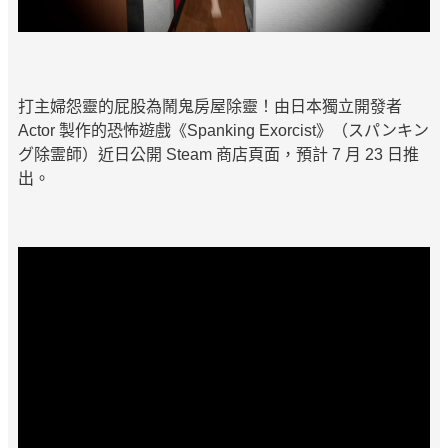
打主婦怨靈的屁股為鬧鬼房屋除靈！由日本獨立開發者
Actor 製作的恐怖遊戲《Spanking Exorcist》（スパンキン
グ除霊師）近日公開 Steam 商店頁面，預計 7 月 23 日推
出。