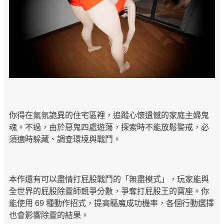
你得在氣氛詭異的住宅區裡，追蹤心懷遺憾的家庭主婦鬼
魂。不過，由於惡鬼四處遊蕩，探索時不能放鬆警戒，必
須適時躲藏、調查環境與戰鬥。
本作還有可以盡情打屁股戰鬥的「無盡模式」，玩家能與
全世界的屁股除靈師競爭分數，爭奪打屁股王的寶座。你
能使用 69 種動作招式，提高驅魔成功機率，各個行動選擇
也會影響除靈的結果。