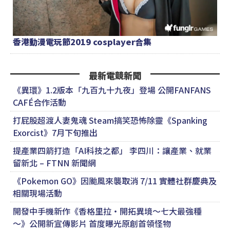
香港動漫電玩節2019 cosplayer合集
最新電競新聞
《異環》1.2版本「九百九十九夜」登場 公開FANFANS
CAFÉ合作活動
打屁股超渡人妻鬼魂 Steam搞笑恐怖除靈《Spanking
Exorcist》7月下旬推出
提產業四箭打造「AI科技之都」 李四川：讓產業、就業
留新北 – FTNN 新聞網
《Pokemon GO》因颱風來襲取消 7/11 實體社群慶典及
相關現場活動
開發中手機新作《香格里拉・開拓異境～七大最強種
～》公開新宣傳影片 首度曝光原創首領怪物