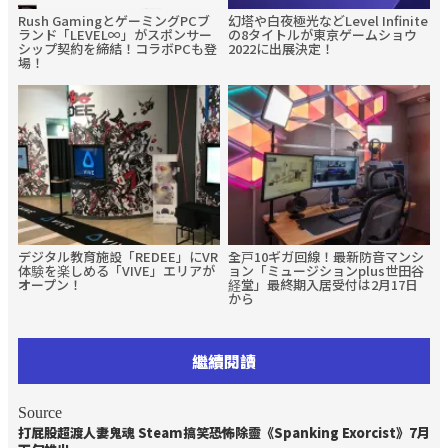
Rush GamingとゲーミングPCブ
幻塔や白夜極光などLevel Infinite
ランド「LEVEL∞」がスポンサー
の8タイトルが東京ゲームショウ
シップ契約を締結！コラボPCも登
2022に出展決定！
場！
デジタル教育施設「REDEE」にVR
全戸10ギガ回線！最新防音マンシ
体験を楽しめる「VIVE」エリアが
ョン「ミュージションplus世田谷
オープン！
経堂」最終期入居受付は2月17日
から
繼續閱讀
Source
打屁股超渡人妻鬼魂 Steam搞笑恐怖除靈《Spanking Exorcist》7月