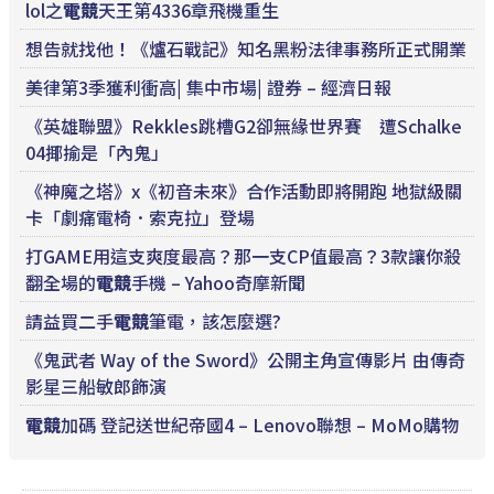
lol之
電競
天王第4336章飛機重生
想告就找他！《爐石戰記》知名黑粉法律事務所正式開業
美律第3季獲利衝高| 集中市場| 證券 – 經濟日報
《英雄聯盟》Rekkles跳槽G2卻無緣世界賽 遭Schalke
04揶揄是「內鬼」
《神魔之塔》x《初音未來》合作活動即將開跑 地獄級關
卡「劇痛電椅．索克拉」登場
打GAME用這支爽度最高？那一支CP值最高？3款讓你殺
翻全場的
電競
手機 – Yahoo奇摩新聞
請益買二手
電競
筆電，該怎麼選?
《鬼武者 Way of the Sword》公開主角宣傳影片 由傳奇
影星三船敏郎飾演
電競
加碼 登記送世紀帝國4 – Lenovo聯想 – MoMo購物