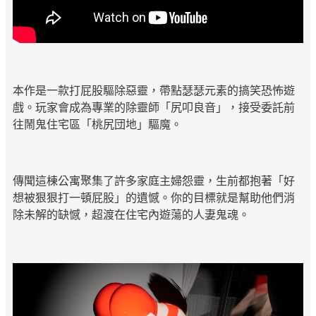
本作是一款打屁股驅除惡靈，帶點瑟瑟元素的搞笑恐怖遊
戲。玩家會成為專業的除靈師「尻叩良音」，接受委託前
往鬧鬼住宅區「桃尻団地」驅魔。
傳聞這棟公寓聚集了許多家庭主婦怨靈，生前都抱著「好
想被狠狠打一頓屁股」的遺憾。你的目標就是幫助他們消
除未解的缺憾，超渡在住宅內遊蕩的人妻鬼魂。