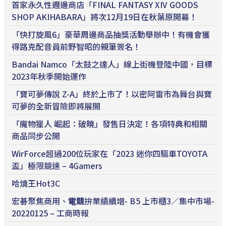
首家永久性週邊商店「FINAL FANTASY XIV GOODS
SHOP AKIHABARA」將次12月19日在秋葉原開幕！
「快打旋風6」豪華周邊商品抽獎活動舉辦中！有機會獲
得路克配音員前野智昭的親筆簽名！
Bandai Namco「太鼓之達人」線上街機登陸中國，目標
2023年秋季開始運作
「寶可夢傳說 Z-A」終於上市了！以密阿雷市為舞台與寶
可夢的全新冒險即將展開
「魔物獵人 崛起：破曉」發售日決定！各項特典和相關
商品同步公開
WirForce超過200位玩家在「2023 迷你四驅車TOYOTA
盃」極限競速 – 4Gamers
哈燒王Hot3C
宏碁聚焦商用、
電競
拚業績續增- B5 上市櫃3／集中市場-
20220125 – 工商時報