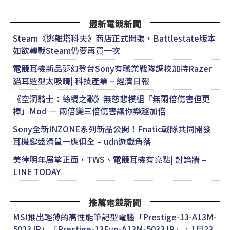
最新電競新聞
Steam《逃離塔科夫》商店正式開張，Battlestate版本
如欲轉戰Steam仍要再買一次
電競
耳機新品夢幻登台Sony有職業戰隊調校加持Razer
貓耳造型太吸睛| 科技產業 – 經濟日報
《空洞騎士：絲綢之歌》無慈悲模組「無兩倍傷害但更
棒」Mod — 兩倍變三倍傷害讓你樂趣加倍
Sony全新INZONE系列新品公開！Fnatic戰隊共同開發
耳機鍵盤滑鼠一應俱全 – udn遊戲角落
美律明年展望正面，TWS、
電競
耳機有亮點| 討論牆 –
LINE TODAY
推薦電競新聞
MSI推出輕薄的高性能筆記型電腦「Prestige-13-A13M-
5023JP」「Prestige-13Evo-A13M-5033JP」，1月23