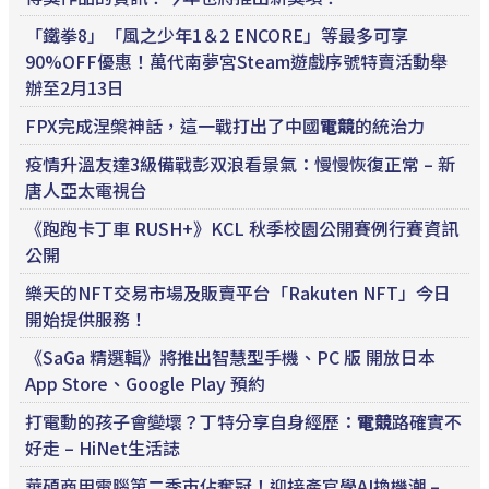
「鐵拳8」「風之少年1＆2 ENCORE」等最多可享
90%OFF優惠！萬代南夢宮Steam遊戲序號特賣活動舉
辦至2月13日
FPX完成涅槃神話，這一戰打出了中國
電競
的統治力
疫情升溫友達3級備戰彭双浪看景氣：慢慢恢復正常 – 新
唐人亞太電視台
《跑跑卡丁車 RUSH+》KCL 秋季校園公開賽例行賽資訊
公開
樂天的NFT交易市場及販賣平台「Rakuten NFT」今日
開始提供服務！
《SaGa 精選輯》將推出智慧型手機、PC 版 開放日本
App Store、Google Play 預約
打電動的孩子會變壞？丁特分享自身經歷：
電競
路確實不
好走 – HiNet生活誌
華碩商用電腦第二季市佔奪冠！迎接產官學AI換機潮 –