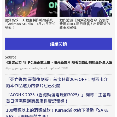
優質高效！ AI動畫製作輔助系統
動作遊戲《鋼彈破壞者4》首個付
「Animon Studio」7月29日正式
費追加DLC現已發售！出現額外的
發表！
故事和飛機
繼續閱讀
Source
《重裝武力 4》PC 版正式上市、曝光新影片 隨著英雄山姆怒轟外星大軍
https://gnn.gamer.com.tw/detail.php?sn=203808
「死亡復甦 豪華復刻版」首次特賣20％OFF！傑西卡介
紹本作品魅力的影片也已公開
「ACGHK 2025（香港動漫電玩節2025）」開幕！主會場
首日滿滿周邊商品販售實況報導！
100種類以上的酒類試飲！Kurand首次線下活動「SAKE
FES」#來杯辛勞之酒！