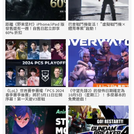
距離《野果堡村》iPhone/iPad 版
巴查戰鬥機復活！ "虛擬戰鬥機×
發售還有一週！自售日起立即享
體育專案"啟動！
60% 折扣
《LoL》世界賽參賽權「PCS 2024
《守望先鋒2》的發佈日期確定為
春季賽季後賽」將於3月11日拉開
10月5日（星期三）！ 多麼基本的
序幕！第一天是V3首戰
免費遊戲！