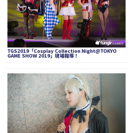
TGS2019「Cosplay Collection Night@TOKYO
GAME SHOW 2019」現場報導！