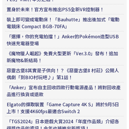
置身於未來！官方宣布推出PS5全新VR控制器！
裝上即可變成電動床！「Bauhutte」推出後加式「電動
電競床 Compact BGB-70FA」
「選擇，你的充電拍擋！」Anker的Pokémon造型USB
快速充電器登場
《魔物獵人崛起》免費大型更新「Ver.3.0」發布！追加
新魔物&新結局！
惡靈古堡8其實是子供向！？《惡靈古堡8 村莊》公開人
偶劇「到BIO村玩吧♪」第1話！
「Anker」宣布自主回收四款行動電源產品！將對回收產
品進行換貨或退款
Elgato的擷取裝置「Game Capture 4K S」將於9月5日
上市！支援4K60fps最適合Switch 2
「TGS2024」日本遊戲大賞2024「年度作品類」介紹各
得獎作品的資訊！今年也將推出新獎項！