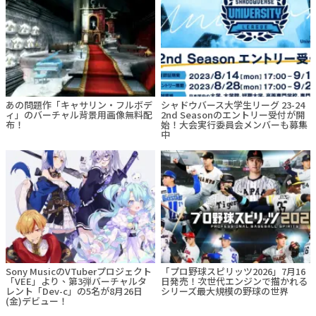
あの問題作「キャサリン・フルボデ
シャドウバース大学生リーグ 23-24
ィ」のバーチャル背景用画像無料配
2nd Seasonのエントリー受付が開
布！
始！大会実行委員会メンバーも募集
中
Sony MusicのVTuberプロジェクト
「プロ野球スピリッツ2026」7月16
「VEE」より、第3弾バーチャルタ
日発売！次世代エンジンで描かれる
レント「Dev-c」の5名が8月26日
シリーズ最大規模の野球の世界
(金)デビュー！