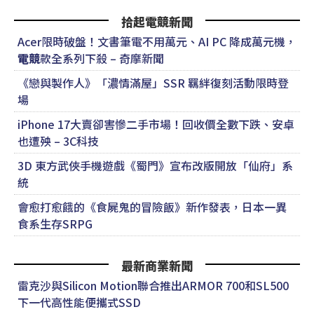
拾起電競新聞
Acer限時破盤！文書筆電不用萬元、AI PC 降成萬元機，
電競
款全系列下殺 – 奇摩新聞
《戀與製作人》「濃情滿屋」SSR 羈絆復刻活動限時登
場
iPhone 17大賣卻害慘二手市場！回收價全數下跌、安卓
也遭殃 – 3C科技
3D 東方武俠手機遊戲《蜀門》宣布改版開放「仙府」系
統
會愈打愈餓的《食屍鬼的冒險飯》新作發表，日本一異
食系生存SRPG
最新商業新聞
雷克沙與Silicon Motion聯合推出ARMOR 700和SL500
下一代高性能便攜式SSD