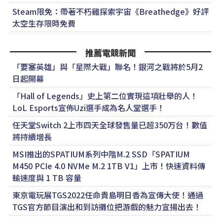
Steam限免：帶著不朽雞探索宇宙《Breathedge》好評
太空生存限時免費
推薦電競新聞
「要塞英雄」與「星際大戰」聯名！銀河之戰將於5月2
日起開幕
「Hall of Legends」史上第二位實現這項壯舉的人！
LoL Esports宣佈Uzi選手成為名人堂選手！
任天堂Switch 2上市四天全球發售量已超350万台！數值
將持續增長
MSI推出的SPATIUM系列中階M.2 SSD「SPATIUM
M450 PCIe 4.0 NVMe M.2 1TB V1」上市！快速資料傳
輸速度與 1 TB 容量
東京電玩展TGS2022任命貴島明日香為宣傳大使！通過
TGS官方節目演出和到訪攤位把游戲的魅力宣揚出去！