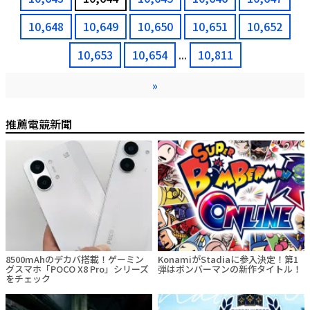
10,648
10,649
10,650
10,651
10,652
10,653
10,654
...
10,811
»
推薦電競新聞
8500mAhのデカバ搭載！ゲーミン
KonamiがStadiaに参入決定！第1
グスマホ「POCO X8 Pro」シリーズ
弾はボンバーマンの新作タイトル！
をチェック