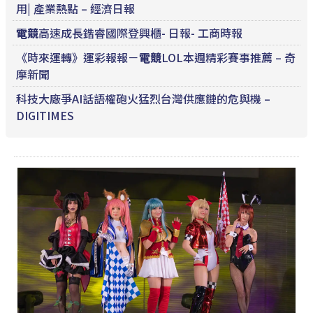
用| 產業熱點 – 經濟日報
電競
高速成長鍇睿國際登興櫃- 日報- 工商時報
《時來運轉》運彩報報－
電競
LOL本週精彩賽事推薦 – 奇
摩新聞
科技大廠爭AI話語權砲火猛烈台灣供應鏈的危與機 –
DIGITIMES