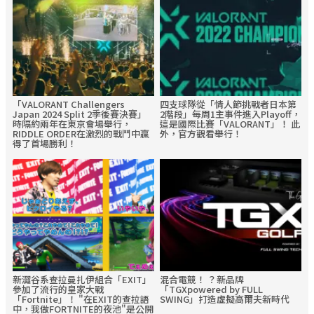
「VALORANT Challengers
四支球隊從「情人節挑戰者日本第
Japan 2024 Split 2季後賽決賽」
2階段」每周1主事件進入Playoff，
時隔約兩年在東京會場舉行，
這是國際比賽「VALORANT」！ 此
RIDDLE ORDER在激烈的戰鬥中贏
外，官方觀看舉行！
得了首場勝利！
新澀谷系查拉曼扎伊組合「EXIT」
混合電競！ ？新品牌
參加了流行的皇家大戰
「TGXpowered by FULL
「Fortnite」！ "在EXIT的查拉語
SWING」打造虛擬高爾夫新時代
中，我做FORTNITE的夜池"是公開