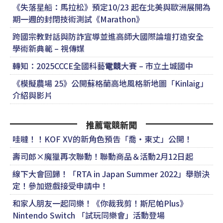
《失落星船：馬拉松》預定10/23 起在北美與歐洲展開為
期一週的封閉技術測試《Marathon》
跨國宗教對話與防詐宣導並進高師大國際論壇打造安全
學術新典範 – 視傳媒
轉知：2025CCCE全國科藝
電競
大賽 – 市立土城國中
《模擬農場 25》公開蘇格蘭高地風格新地圖「Kinlaig」
介紹與影片
推薦電競新聞
哇噠！！KOF XV的新角色預告「喬・東丈」公開！
壽司郎×魔獵再次聯動！聯動商品＆活動2月12日起
線下大會回歸！「RTA in Japan Summer 2022」舉辦決
定！參加遊戲接受申請中！
和家人朋友一起同樂！《你裁我剪！斯尼帕Plus》
Nintendo Switch 「試玩同樂會」活動登場