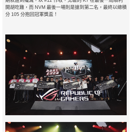
期就遭到殲滅，以 #12 作收，北區的 K7 在最後一局順利
開胡吃雞，而 NVM 最後一場則是搶到第二名，最終以總積
分 105 分抱回冠軍獎盃！