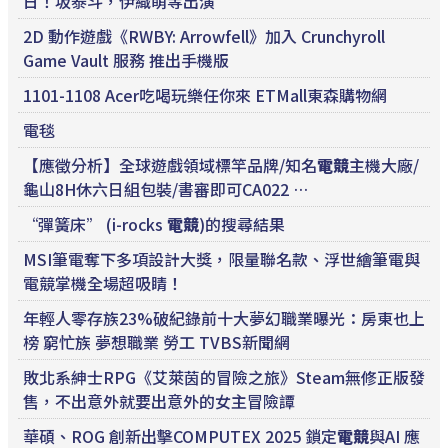
日！坂泰斗，伊織萌等出演
2D 動作遊戲《RWBY: Arrowfell》加入 Crunchyroll
Game Vault 服務 推出手機版
1101-1108 Acer吃喝玩樂任你來 ETMall東森購物網
電毯
【應徵分析】全球遊戲領域標竿品牌/知名
電競
主機大廠/
龜山8H休六日組包裝/書審即可CA022 …
“彈簧床” (i-rocks
電競
)的搜尋結果
MSI筆電奪下多項設計大獎，限量聯名款、浮世繪筆電與
電競掌機全場超吸睛！
年輕人零存族23%破紀錄前十大夢幻職業曝光：房東也上
榜 窮忙族 夢想職業 勞工 TVBS新聞網
敗北系紳士RPG《艾萊茵的冒險之旅》Steam無修正版發
售，不出意外就要出意外的女主冒險譚
華碩、ROG 創新出擊COMPUTEX 2025 鎖定
電競
與AI 應