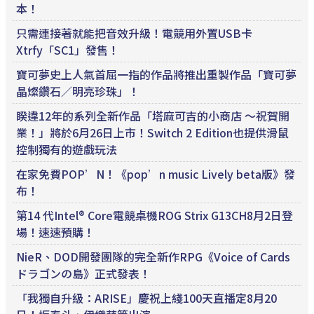
本！
只需連接著就能把音效升級！電競用外置USB卡
Xtrfy「SC1」發售！
寶可夢史上人氣首屈一指的作品將推出重製作品「寶可夢
晶燦鑽石／明亮珍珠」！
睽違12年的系列全新作品「塔麻可吉的小商店 ～祝賀開
業！」將於6月26日上市！Switch 2 Edition也提供滑鼠
控制獨有的遊戲玩法
在家免費POP’N！《pop’n music Lively beta版》發
布！
第14 代Intel® Core電競桌機ROG Strix G13CH8月2日登
場！速速預購！
NieR、DOD開發團隊的完全新作RPG《Voice of Cards
ドラゴンの島》正式發表！
「我獨自升級：ARISE」慶祝上綫100天直播定8月20