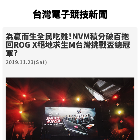
台灣電子競技新聞
為贏而生全民吃雞！NVM積分破百抱
回ROG X絕地求生M台灣挑戰盃總冠
軍?
2019.11.23(Sat)