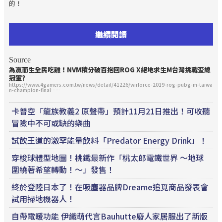
的！
繼續閱讀
Source
為贏而生全民吃雞！NVM積分破百抱回ROG X絕地求生M台灣挑戰盃總
冠軍?
https://www.4gamers.com.tw/news/detail/41226/wirforce-2019-rog-pubg-m-taiwa
n-champion-final……
卡普空「龍族教義2 原聲帶」預計11月21日推出！可收聽
冒險中不可或缺的樂曲
試飲王道的激罕能量飲料「Predator Energy Drink」！
穿梭球體型地圖！桃鐵最新作「桃太郎電鐵世界 ～地球
圍繞著希望轉動！～」發售！
終於登陸日本了！在吸塵器品牌Dreame追覓商品發表會
試用掃地機器人！
自帶電暖功能 伊織萌代言Bauhutte廢人家居服出了新版