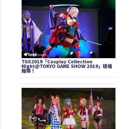
TGS2019「Cosplay Collection
Night@TOKYO GAME SHOW 2019」現場
報導！