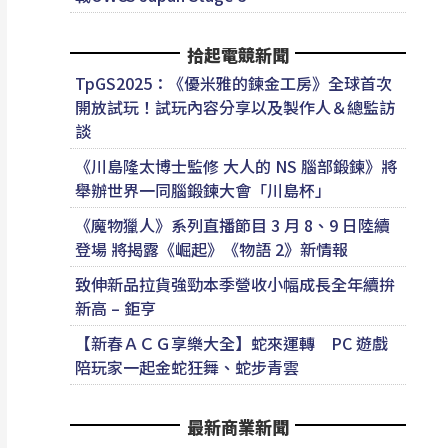
拾起電競新聞
TpGS2025：《優米雅的鍊金工房》全球首次
開放試玩！試玩內容分享以及製作人＆總監訪
談
《川島隆太博士監修 大人的 NS 腦部鍛鍊》將
舉辦世界一同腦鍛鍊大會「川島杯」
《魔物獵人》系列直播節目 3 月 8、9 日陸續
登場 將揭露《崛起》《物語 2》新情報
致伸新品拉貨強勁本季營收小幅成長全年續拚
新高 – 鉅亨
【新春ＡＣＧ享樂大全】蛇來運轉 PC 遊戲
陪玩家一起金蛇狂舞、蛇步青雲
最新商業新聞