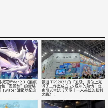
更新Ver.2.3《無痕
報道 TGS2023 的「五級」攤位上充
角色“愛麗絲”的實裝
滿了工作室成立 25 週年的熱情！您
Twitter 活動以紀念
也可以嘗試《閃電十一人英雄的勝利
之路》！