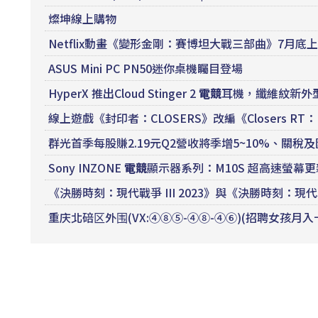
燦坤線上購物
Netflix動畫《變形金剛：賽博坦大戰三部曲》7月底
ASUS Mini PC PN50迷你桌機矚目登場
HyperX 推出Cloud Stinger 2
電競
耳機，纖維紋新外型結
線上遊戲《封印者：CLOSERS》改編《Closers RT
群光首季每股賺2.19元Q2營收將季增5~10%、關稅及
Sony INZONE
電競
顯示器系列：M10S 超高速螢幕更新
《決勝時刻：現代戰爭 III 2023》與《決勝時刻
重庆北碚区外围(VX:④⑧⑤-④⑧-④⑥)(招聘女孩月入十万