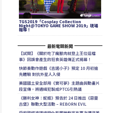
TGS2019「Cosplay Collection
Night@TOKYO GAME SHOW 2019」現場
報導！
最新電競新聞
【試閱】《關於吃了魔獸肉就登上王位這檔
事》因誤會產生的狂食英雄傳正式揭幕！
快節奏動作遊戲《吉諾小子》預定 10 月初搶
先體驗 對抗外星人入侵
美國國土安全部用《寶可夢》主題曲與動畫片
段宣傳，將通緝犯製成PTCG引熱議
《勝利女神：妮姬》預告於 24 日推出《惡靈
古堡》聯動大型活動 – REBORN EVIL
受宏觀經濟環境變化影響微軟宣布再次調漲美