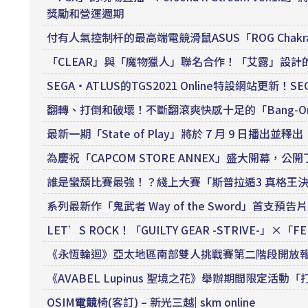
獎勵和營運週期
付有人氣控制杆的最高端電競滑鼠ASUS「ROG Chakr
「CLEAR」與「魔物獵人」聯名合作！「艾露」設
SEGA・ATLUS的TGS2021 Online特設網站更新！S
翻轉、打倒和破壞！不斷翻滾爽快感十足的「Bang-On Ball
最新一期「State of Play」將於 7 月 9 日播
為慶祝「CAPCOM STORE ANNEX」盛大開幕
誰是蠻頹比賽最強！？綫上大賽「斯普拉遁3 真格王
系列最新作「鬼武者 Way of the Sword」首支
LET’S ROCK！「GUILTY GEAR -STRIVE-
《永恆輪迴》亞太地區南部雙人挑戰賽第二階段開放
《AVABEL Lupinus 聖境之花》舉辦期間限定活
OSIM
電競
椅(客訂) – 新光三越| skm online