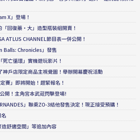
am X」登場！
計的「回復藥‧大」造型瓶裝組開賣！
EGA ATLUS CHANNEL節目表一併公開！
s: Chronicles」發售
出並釋出「死亡循環」實機遊玩影片！
，公開了神戶店限定商品主視覺圖！舉辦開幕慶祝活動
決定賽」即將開始！趕緊報名！
預告片公開！主角宮本武蔵閃擊登場!
」×「FERNANDES」聯乘ZO-3結他發售決定！現正接受預購！
報名
動「打造舒適空間」等追加內容