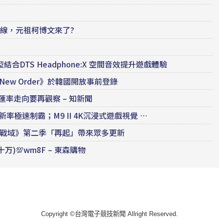
上線，元祖柯博文來了?
合DTS Headphone:X 空間音效提升遊戲體驗
：New Order》於韓國開放事前登錄
匯率走向要再觀察 – 知新聞
率極速制霸；M9 II 4K沉浸式遊戲視覺 …
：現代戰域》第二季「再起」帶來眾多更新
)💯wm8F – 東森購物
Copyright ©台灣電子競技新聞 Allright Reserved.