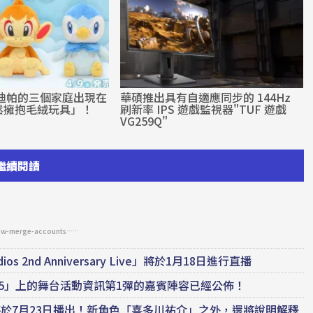
 迪帕的三個家庭出現在
華碩推出具有自適應同步的 144Hz
鬆擁抱毛絨玩具」！
刷新率 IPS 遊戲監視器"TUF 遊戲
VG259Q"
繼續閱讀
-now-merge-accounts……
os 2nd Anniversary Live」將於1月18日進行直播
025」上的舞台活動資訊第1彈的嘉賓陣容已經公佈！
r.1.2」將於7月23日播出！新角色「喜多川祐介」之外，還將說明解釋