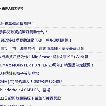
手，更像人體工學椅
我們來準備萬聖節吧！
軍MOV選手與艾歐資訊簽訂贊助合約！
」最恐怖社媒聯動活動開啓！領取原創周邊！
」重新上市！濃厚的卡士達奶油風味，享受奢華時刻！
程與門票資訊已公佈！Mid Season將於4月19日(六)開幕！
 x MONSTER HUNTER 20周年」精選品決定販賣！
售！包括運動鞋和帽子等新登場
24日(二)開始加入！遊戲預告片公開！
nderbolt 4 CABLES」登場！
2月21日起開放體驗版下載並可獲得獎勵