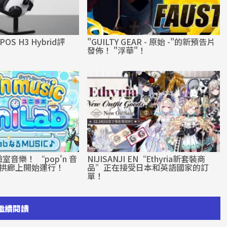
S H3 Hybrid評
"GUILTY GEAR - 原始 -"的新預告片
發佈！ "浮華"！
音樂！ “pop'n 音
NIJISANJI EN“Ethyria新套裝商
”在拱廊上開始運行！
品”正在接受日本和英語國家的訂
單！
繼續閱讀