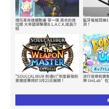
櫻花革命連續動畫 第一彈 黑衣的普
藍牙電競耳機EPO
拉娜 大帝國華擊團B.L.A.C.K.成員介
測！
紹
"SOULCALIBUR 劍魂VI"年度最強劍
流行音樂和實驗室
豪選拔賽將於3月21日展開！
樂 UniLab