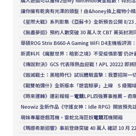
購入遊戲可以獲得2倍My Nintendo黃金點數！特別
讓你擁有乾爽有光澤的頭髮！由&honey換上寵物小
《星際大戰》系列影集《亞蘇卡》全新預告公開 8/23
《無盡夢迴》預約人數突破 30 萬人次 CBT 菁英封測
華碩ROG Strix B660-A Gaming WiFi D4
新資料片《魔獸世界：暗影之境》不受疫情影響 仍計
《傳說對決》GCS 代表隊熱血迎戰！APL 20222 即將
《毀滅戰士：黑暗時代》試玩體驗直擊：我要招架一
《戰雙帕彌什》全新版本「遊雲鯨夢」上線 S 級獨
《時來運轉》運彩報報－
電競
LPL四強賽事推薦 – 奇
Neowiz 全新作品《守護女神：Idle RPG》開放
萌妹專屬遊戲耳機，雷蛇北海巨妖
電競
耳機開箱
《瑪娜希斯迴響》事前登錄突破 40 萬人 確認 10 月 