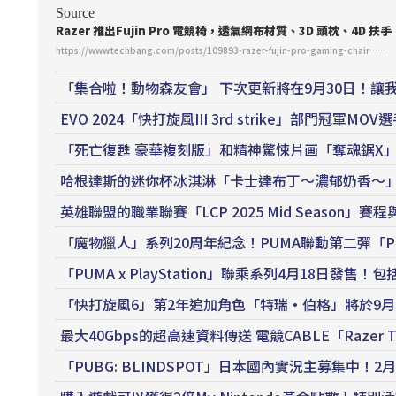
Source
Razer 推出Fujin Pro
電競
椅，透氣網布材質、3D 頭枕、4D 扶
https://www.techbang.com/posts/109893-razer-fujin-pro-gaming-chair……
「集合啦！動物森友會」 下次更新將在9月30日！讓
EVO 2024「快打旋風III 3rd strike」部門冠
「死亡復甦 豪華複刻版」和精神驚悚片画「奪魂鋸X
哈根達斯的迷你杯冰淇淋「卡士達布丁～濃郁奶香～
英雄聯盟的職業聯賽「LCP 2025 Mid Season」賽
「魔物獵人」系列20周年紀念！PUMA聯動第二彈「PUMA
「PUMA x PlayStation」聯乘系列4月18日發
「快打旋風6」第2年追加角色「特瑞·伯格」將於9月
最大40Gbps的超高速資料傳送 電競CABLE「Razer Thu
「PUBG: BLINDSPOT」日本國內實況主募集中！