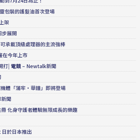
活動到7月24日為止！
精靈包裝的護髮油首次登場
 上架
同步展開
主機板評測：可承載頂級處理器的主流強棒
畫在今年上市
開打|
電競
– Newtalk新聞
切
域機體「蒲牢・華鐘」即將登場
摩新聞
預先註冊 化身守護者體驗無限成長的樂趣
22 日於日本推出