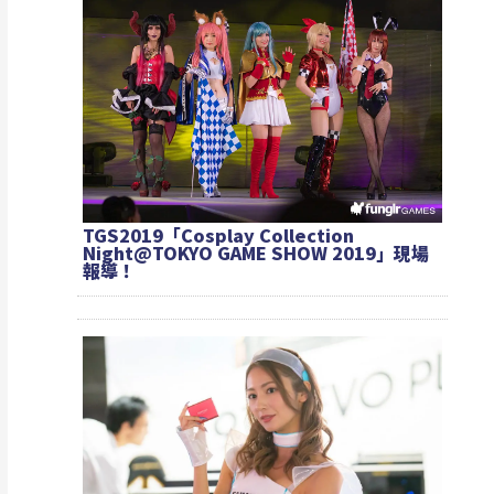
TGS2019「Cosplay Collection
Night@TOKYO GAME SHOW 2019」現場
報導！