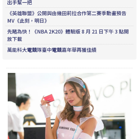
出手幫一把
《英雄聯盟》公開與由幾田莉拉合作第二賽季動畫預告
MV《此刻，明日》
先睹為快！《NBA 2K20》體驗版 8 月 21 日下午 3 點開
放下載
萬能科大
電競
隊臺中
電競
嘉年華再獲佳績