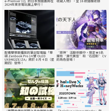
e-Premier 12」的日本預選賽將在
收藏人物》，全 16 款隨機收錄
2024年東京電玩展上舉行！
配備雙蒂斯播放的筆記型電腦「華
“原神”活動祈願中，限定★5名
碩 Zenbook Pro 14 雙 OLED
擁有“澤代美雪”和“石田彰”CV
UX8402ZE/ZA」將於 8 月 4 日（星
的角色登場！
期四）發佈！
“塞爾達傳說荒野之息全國智力競
「hololive x HoneyWorks」與