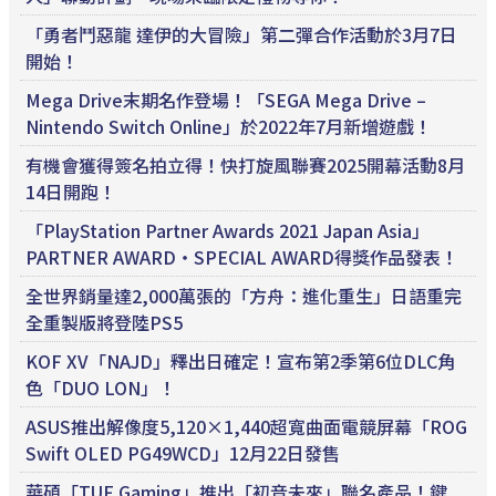
「勇者鬥惡龍 達伊的大冒險」第二彈合作活動於3月7日
開始！
Mega Drive末期名作登場！「SEGA Mega Drive –
Nintendo Switch Online」於2022年7月新增遊戲！
有機會獲得簽名拍立得！快打旋風聯賽2025開幕活動8月
14日開跑！
「PlayStation Partner Awards 2021 Japan Asia」
PARTNER AWARD・SPECIAL AWARD得獎作品發表！
全世界銷量達2,000萬張的「方舟：進化重生」日語重完
全重製版將登陸PS5
KOF XV「NAJD」釋出日確定！宣布第2季第6位DLC角
色「DUO LON」！
ASUS推出解像度5,120×1,440超寬曲面電競屏幕「ROG
Swift OLED PG49WCD」12月22日發售
華碩「TUF Gaming」推出「初音未來」聯名產品！鍵