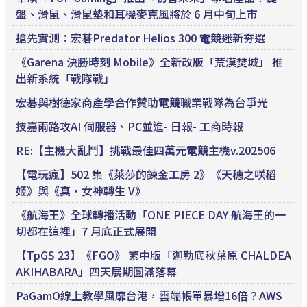
盤、滑鼠、滑鼠墊和耳機麥克風將於 6 月中旬上市
搶先實測：宏碁Predator Helios 300
電競
迷新夯選
《Garena 決勝時刻 Mobile》全新改版「荒漠焚城」 推
出新系統「戰隊戰」
宏碁與樹德家商產學合作贊助
電競
職業戰隊為台爭光
技嘉兩路攻AI 伺服器、PC並進- 日報- 工商時報
RE:【主機大亂鬥】挑戰最佳四萬元
電競
主機v.202506
【電玩瘋】502 集《萊莎的鍊金工房 2》《天穗之咲稻
姬》與《真‧女神轉生 V》
《航海王》全球轉播活動「ONE PIECE DAY 航海王的一
切都在這裡」7 月底正式展開
【TpGS 23】《FGO》 繁中版「迦勒底秋葉原 CHALDEA
AKIHABARA」四天展期圓滿落幕
PaGamO線上教學風靡台港，雲端帳單暴增16倍？AWS