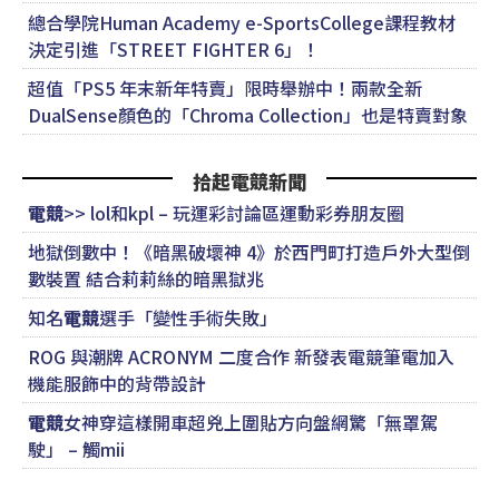
總合學院Human Academy e-SportsCollege課程教材
決定引進「STREET FIGHTER 6」！
超值「PS5 年末新年特賣」限時舉辦中！兩款全新
DualSense顏色的「Chroma Collection」也是特賣對象
拾起電競新聞
電競
>> lol和kpl – 玩運彩討論區運動彩券朋友圈
地獄倒數中！《暗黑破壞神 4》於西門町打造戶外大型倒
數裝置 結合莉莉絲的暗黑獄兆
知名
電競
選手「變性手術失敗」
ROG 與潮牌 ACRONYM 二度合作 新發表電競筆電加入
機能服飾中的背帶設計
電競
女神穿這樣開車超兇上圍貼方向盤網驚「無罩駕
駛」 – 觸mii