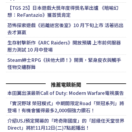
【TGS 25】日本遊戲大獎年度得獎名單出爐 《暗喻幻
想：ReFantazio》獲首獎肯定
恐怖探索遊戲《逃離迷宮後室》10 月下旬上市 活著逃出
去才算贏
生存射擊新作《ARC Raiders》開放預購 上市前伺服器
壓力測試 10 月中登場
Steam紳士RPG《扶他大師！》開賣，緊身皮衣與觸手
怪物交纏群舞
推薦電競新聞
本田翼出演最新Call of Duty: Modern Warfare電視廣告
「實況野球 榮冠模式」中期間限定Road「榮冠系列」將
登場！有機會獲得最多2,000個強力鑽石！
介紹USJ預定開幕的「咚奇剛國度」的「超級任天堂世界
Direct」將於11月12日(二)7點起播出！