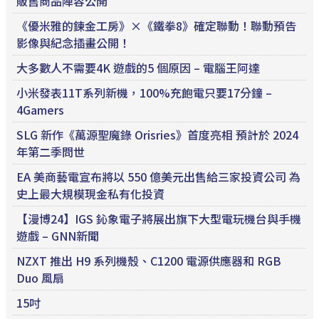
販售商品陣容公開
《優米雅的鍊金工房》×《鐵拳8》確定聯動！聯動預告
影像與紀念插畫公開！
大多數人不需要4K 遊戲的5 個原因 – 電腦王阿達
小米發表11T系列新機，100%充飽電只要17分鐘 –
4Gamers
SLG 新作《萬源聖魔錄 Orisries》首度亮相 預計於 2024
年第二季問世
EA 美商藝電宣布將以 550 億美元出售給三家投資公司 為
史上最大規模現金私有化投資
【漫博24】IGS 鈊象電子將展出旗下大型電玩機台與手機
遊戲 – GNN新聞
NZXT 推出 H9 系列機殼、C1200 電源供應器和 RGB
Duo 風扇
15吋