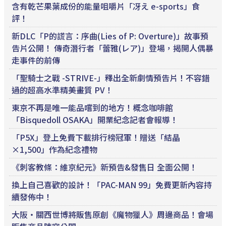
含有乾芒果葉成份的能量咀嚼片「冴え e-sports」食
評！
新DLC「P的謊言：序曲(Lies of P: Overture)」故事預
告片公開！ 傳奇潛行者「蕾雅(レア)」登場，揭開人偶暴
走事件的前傳
「聖騎士之戰 -STRIVE-」釋出全新劇情預告片！不容錯
過的超高水準精美畫質 PV！
東京不再是唯一能品嚐到的地方！概念咖啡館
「Bisquedoll OSAKA」開業紀念記者會報導！
「P5X」登上免費下載排行榜冠軍！贈送「結晶
×1,500」作為紀念禮物
《刺客教條：維京紀元》新預告&發售日 全面公開！
換上自己喜歡的設計！「PAC-MAN 99」免費更新內容持
續發佈中！
大阪・關西世博將販售原創《魔物獵人》周邊商品！會場