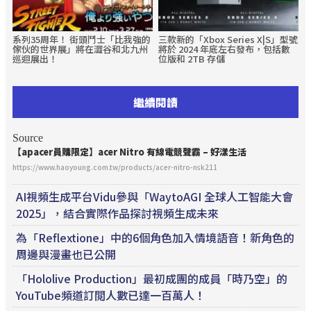
系列35周年！ 街頭鬥士「比我強的
三款新的「Xbox Series X|S」型號
傢伙的世界展」將在澀谷和北九州
將於 2024 年底左右發布，包括數
巡迴展出！
位版和 2TB 存儲
繼續閱讀
Source
【apacer員購限定】acer Nitro 有線
電競
聲霸 – 好漾生活
https://www.haoyoung.com.tw/products/acer-nitro-nsk211
AI視頻生成平台Vidu參與「WaytoAGI 全球人工智能大會
2025」，結合實際作品探討視頻生成未來
為「Reflextione」中的6個角色加入情境語音！新角色的
周邊與漫畫也已公開
「Hololive Production」最初成團的成員「時乃空」的
YouTube頻道訂閲人數已達一百萬人！