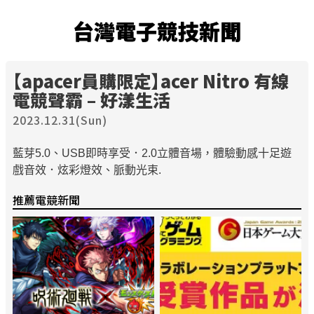
台灣電子競技新聞
【apacer員購限定】acer Nitro 有線
電競
聲霸 – 好漾生活
2023.12.31(Sun)
藍芽5.0、USB即時享受．2.0立體音場，體驗動感十足遊
戲音效．炫彩燈效、脈動光束.
推薦電競新聞