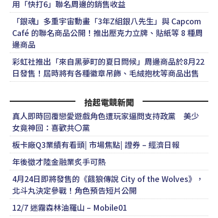
用「快打6」聯名周邊的銷售收益
「銀魂」多重宇宙動畫「3年Z組銀八先生」與 Capcom
Café 的聯名商品公開！推出壓克力立牌、貼紙等 8 種周
邊商品
彩虹社推出「來自黑夢町的夏日問候」周邊商品於8月22
日發售！屆時將有各種徽章吊飾、毛絨抱枕等商品出售
拾起電競新聞
真人即時回覆戀愛遊戲角色遭玩家逼問支持政黨 美少
女竟神回：喜歡共〇黨
板卡廠Q3業績有看頭| 市場焦點| 證券 – 經濟日報
年後徵才陸金融業炙手可熱
4月24日即將發售的《餓狼傳說 City of the Wolves》，
北斗丸決定參戰！角色預告短片公開
12/7 迷霧森林油羅山 – Mobile01