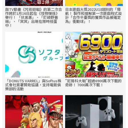
與TV動畫《咒術迴戰》的第二次合
日本遊戲大獎2022U18類別的「導
作將於1月16日起在《怪物彈珠》
航！ 製作和理解第一次遊戲程式設
舉行！ 「伏黑惠」、「釘崎野薔
計「合作平臺獎的獲獎作品被確定
薇」、「冥冥」出現在限時扭蛋
為」衝動球」！
中！
「DONUTS VARREL」與Softus株
"尼揚科大戰"超過6900萬次下載的
式會社簽署贊助協議，支持電競俱
奇跡！ 7000萬次下載！
樂部的活動