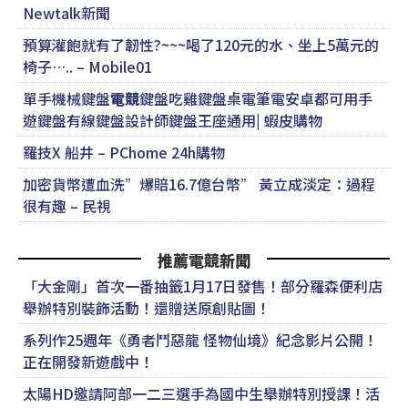
Newtalk新聞
預算灌飽就有了韌性?~~~喝了120元的水、坐上5萬元的
椅子….. – Mobile01
單手機械鍵盤
電競
鍵盤吃雞鍵盤桌電筆電安卓都可用手
遊鍵盤有線鍵盤設計師鍵盤王座通用| 蝦皮購物
羅技X 船井 – PChome 24h購物
加密貨幣遭血洗”爆賠16.7億台幣” 黃立成淡定：過程
很有趣 – 民視
推薦電競新聞
「大金剛」首次一番抽籤1月17日發售！部分羅森便利店
舉辦特別裝飾活動！還贈送原創貼圖！
系列作25週年《勇者鬥惡龍 怪物仙境》紀念影片公開！
正在開發新遊戲中！
太陽HD邀請阿部一二三選手為國中生舉辦特別授課！活