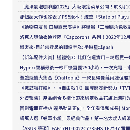
「魔法氣泡咖啡廳2025」大阪限定菜單公開！於3月10
那個超大作也發表了PS5版本！統整「State of Pla
《動物森友會 口袋露營廣場》將舉辦「三麗鷗角色收藏
洛克人與佛魯迪登陸「Capcoron」系列！2022年12月
博客來-目前您搜尋的關鍵字為: 手遊星城gash
【新年配件大賞】送禮送3C 比紅包還實用－精選買一送一-
Hyperx聲稱最後一款耳機需要250小時，一次充電 –
遊戲縫補大集合《Craftopia》一款長得像薩爾達
《戰鼓啪打碰》、《自由戰爭》團隊開發新勢力「TV
外資報告》產品組合多樣化帶來穩定收益花旗上調群光目
圓剛
電競
直播/AI產品動能正向，全年看溫和成長| MoneyD
網萬人選「蠟筆小新」最經典作品！第一名太感人網淚：家
【ASUS 華碩】FA617NT-0022C7735HS 16吋R7
電