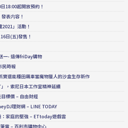
日18:00起開放預約！
y」發表内容！
2021」活動！
16日(五)發售！
 遠傳friDay購物
 市民時報
但能抓寶還能種田飆車當魔物獵人的沙盒生存新作
T」，索尼日本工作室精神延續
標價 – 自由財經
J理財網 – LINE TODAY
庭的堅強 – ETtoday遊戲雲
競
筆電 – 百利市購物中心