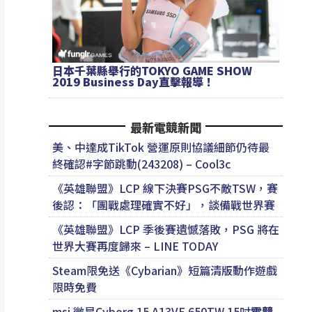
日本千葉縣舉行的TOKYO GAME SHOW
2019 Business Day直擊報導！
最新電競新聞
美、中達成TikTok 營運原則協議細節仍待最
終確認#字節跳動(243208) – Cool3c
《英雄聯盟》LCP 線下決賽PSG不敵TSW，賽
後認：「團戰處理確實不好」，談備戰世界賽
《英雄聯盟》LCP 季後賽遺憾落敗，PSG 將在
世界大賽再度歸來 – LINE TODAY
Steam限免送《Cybarian》短篇清版動作遊戲
限時免費
msi 微星Cyborg 15 A13VE 650TW 15吋
電競