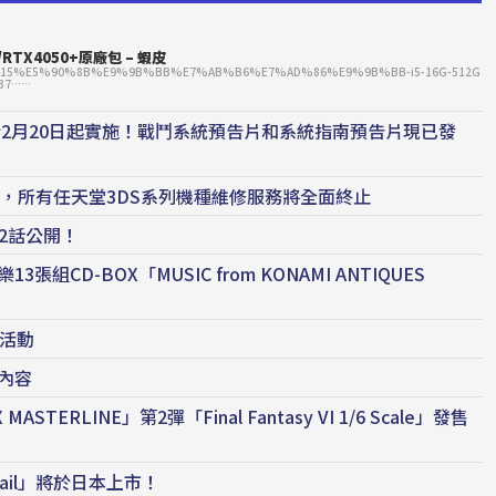
G/RTX4050+原廠包 – 蝦皮
650TW-15%E5%90%8B%E9%9B%BB%E7%AB%B6%E7%AD%86%E9%9B%BB-i5-16G-512G
737……
ta 測試將於2月20日起實施！戰鬥系統預告片和系統指南預告片現已發
終止，所有任天堂3DS系列機種維修服務將全面終止
2話公開！
CD-BOX「MUSIC from KONAMI ANTIQUES
物活動
內容
ERLINE」第2彈「Final Fantasy VI 1/6 Scale」發售
Rail」將於日本上市！