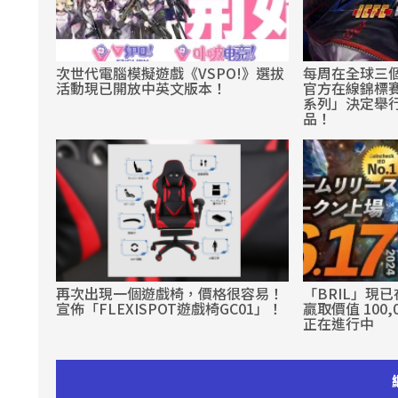
次世代電腦模擬遊戲《VSPO!》選拔
每周在全球三個地
活動現已開放中英文版本！
官方在線錦標賽「K
系列」決定舉
品！
再次出現一個遊戲椅，價格很容易！
「BRIL」現已在
宣佈「FLEXISPOT遊戲椅GC01」！
贏取價值 100,
正在進行中