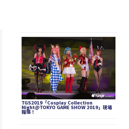
TGS2019「Cosplay Collection
Night@TOKYO GAME SHOW 2019」現場
報導！