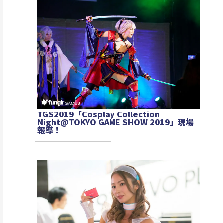
TGS2019「Cosplay Collection
Night@TOKYO GAME SHOW 2019」現場
報導！