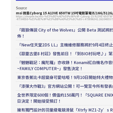
Source
msi 微星Cyborg 15 A13VE 650TW 15吋
電競
筆電i5/16G/512
https://shopee.tw/msi-%E5%BE%AE%E6%98%9F-Cyborg-15-A13VE-
-RTX4050-%E5%8E%9F%E5%BB%A0%E5%8C%85-i.473896342.26104855
「餓狼傳説 City of the Wolves」公開 Be
佈！
「New任天堂2DS LL」主機維修服務將於9月4日
《惡靈古堡8 村莊》發售前日！「到BIO村玩吧♪」第
「魍魎戰記：魔陀羅」亦收錄！Konami紅白機名作音樂13張組
~FAMILY COMPUTER~」發售決定！
東京香蕉比卡超變身可愛咕𠱸！9月10日開始特大禮
「漆彈大作戰3」官方網站公開！可一覽至今所有發表
全世界限定600個！價值約150萬円！「SQUARE ENIX MAST
日決定！開始接受預訂！
擁有獨門設計的羽量級電競滑鼠「Xtrfy MZ1-Zy’s 