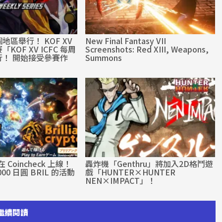
區舉行！ KOF XV
New Final Fantasy VII
OF XV ICFC 每周
Screenshots: Red XIII, Weapons,
行！ 開始接受參賽作
Summons
 Coincheck 上線！
轟炸機「Genthru」將加入2D格鬥遊
000 日圓 BRIL 的活動
戲「HUNTER×HUNTER
NEN×IMPACT」！
繼續閱讀