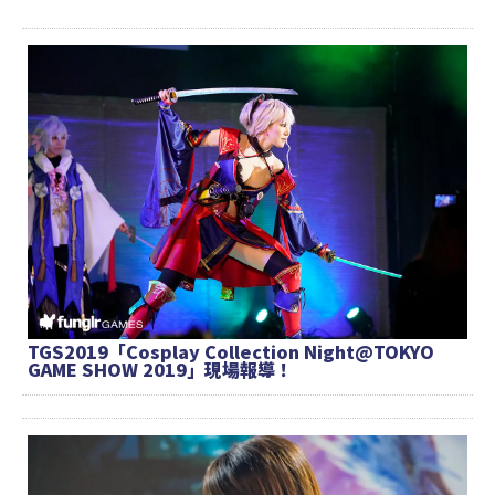
TGS2019「Cosplay Collection Night@TOKYO
GAME SHOW 2019」現場報導！