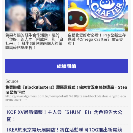
勞森有限的紅牛合作活動，屬於
自動化愛好者必看！ PFN全新生存
「你好」的人才「阿庫阿」和「白
遊戲《Omega Crafter》預告發
牡丹」！ 紅牛6罐包與兩個人的繪
布！
圖磨碎貼紙出售！
繼續閱讀
Source
免費遊戲《BlockBlasters》藏惡意程式！癌末實況主募款遭竊，Stea
m緊急下架
https://www.4gamers.com.tw/news/detail/74310/steam-blockblasters-crypto-sca
m-malware……
KOF XV最新情報！主人公「SHUN’EI」角色預告大公
開！
IKEA於東京電玩展開店 ! 將在活動聯同ROG推出新電競