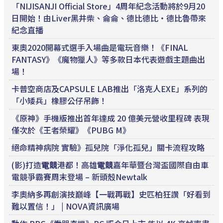
「NIJISANJI Official Store」4周年紀念活動將於9月20
日開始！由Liver黑井柴、侖侖、德比德比・德比魯帶來
紀念直播
東奧2020開幕式選手入場曲是電玩音樂！《FINAL
FANTASY》《魔物獵人》等多款日本代表遊戲主題曲出
場！
卡普空商店及CAPSULE LAB推出「洛克人EXE」系列的
「小矮兵」橡膠公仔吊飾！
《原神》手機版推出首年達成 20 億美元營收里程碑 表現
僅次於《王者榮耀》《PUBG M》
絕命精神病院 實驗》孤兒院「淨化孤兒」關卡流程攻略
(影)打造
電競
港都！高雄
電競
嘉年華暨台灣盃國際自由車
電競爭霸賽周末登場 – 新頭殼Newtalk
李奧納多再創演技巔峰【一戰再戰】史匹柏狂讚「好看到
難以置信！」 | NOVA資訊廣場