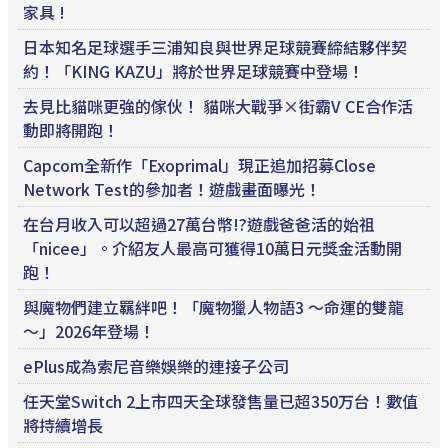
家具 !
日本知名足球選手三浦知良與世界足球競賽締結夥伴契
約！「KING KAZU」將於世界足球競賽中登場！
去見比貓咪更強的傢伙！ 貓咪大戰爭×街霸V CE合作活
動即將開跑！
Capcom全新作「Exoprimal」現正追加招募Close
Network Test的參加者！遊戲畫面曝光！
在台月收入可以超過27萬台幣!?遊戲爸爸活的始祖
「nicee」。介紹友人最高可獲得10萬日元獎金活動開
跑！
與魔物們建立羈絆吧！「魔物獵人物語3 ～命運的雙龍
～」2026年登場！
ePlus成為索尼音樂娛樂的連接子公司
任天堂Switch 2上市四天全球發售量已超350万台！數值
將持續增長