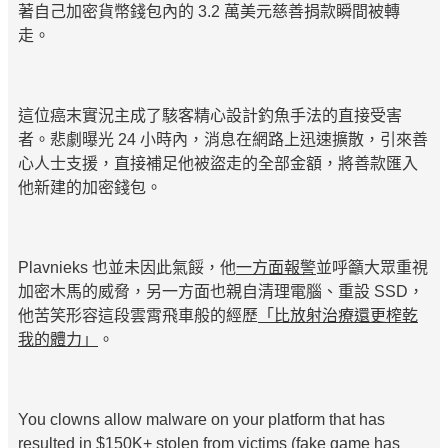
著自己加密貨幣錢包內的 3.2 萬美元慈善捐款瞬間被轉
走。
這位癌末實況主成了駭客精心設計釣魚手法的直接受害
者。悲劇曝光 24 小時內，消息在網路上迅速擴散，引來善
心人士支援，直接補足他被盜走的全部金額，將善款匯入
他新建的加密錢包。
Plavnieks 也並未因此氣餒，他
一方面報警
並呼籲大眾重視
加密木馬的威脅，另一方面也親自清理電腦、重設 SSD，
他苦笑形容這段雲霄飛車般的經歷
「比放射治療還更榨乾
我的體力」
。
You clowns allow malware on your platform that has
resulted in $150K+ stolen from victims (fake game has