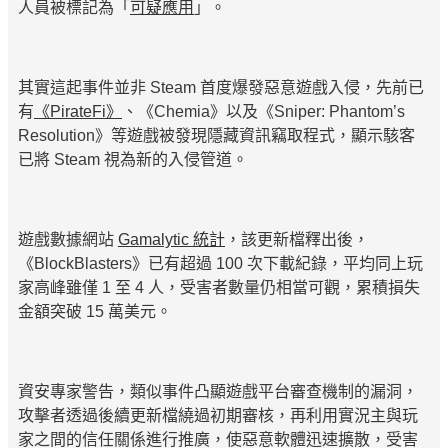
人員被標記為「
可疑應用
」。
其實這起事件並非 Steam 首度爆發惡意遊戲入侵，先前已
有
《PirateFi》
、《Chemia》以及《Sniper: Phantom’s
Resolution》等遊戲被發現隱藏資訊竊取程式，顯示駭客
已將 Steam 視為新的入侵管道。
遊戲數據網站
Gamalytic 統計
，該更新檔釋出後，
《BlockBlasters》已有超過 100 次下載紀錄，平均同上玩
家高峰雖僅 1 至 4 人，受害者數量仍相當可觀，累積損失
金額突破 15 萬美元。
資安專家警告，類似事件凸顯遊戲平台審查機制的漏洞，
攻擊者透過後續更新檔繞過初期審核，再利用實況主與玩
家之間的信任關係進行推廣，使惡意軟體迅速擴散，受害