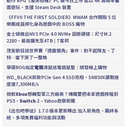
動作 RPG《慟哭奇機》PC 版今日上市 能以 4K 高幀率畫
面遊玩、支援 Steam Deck 裝置
《FFVII THE FIRST SOLDIER》MWAM 合作開跑 5 位
樂團成員將化身為遊戲中的 BOSS 魔物
金士頓推出NV3 PCIe 4.0 NVMe 固態硬碟：尺寸M.2
2280、最高擴充至4TB | T客邦
茂安節目談世界賽「透露選角」事件：對不起隊友、丁
特…當下哭了一整晚
華碩ROG指定
電競
滑鼠送電競鼠墊｜順發線上購物
WD_BLACK新款PCIe Gen 4 SSD亮相，SN850X讀取速
度達7,300MB/s
微軟
Xbox
想轉型第三方廠商？傳聞要把本家遊戲移植到
PS5、
Switch
2 – Yahoo奇摩新聞
《出包吧學徒》1.7.0 版本更新釋出 加入新角色、羈絆系
統、多項免費福利功能與活動