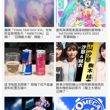
展現「FINAL FANTASY XVI」世界
還有與演唱會直接相關的禮物哦！
的全新預告片「AMBITION」公
“HATSUNE MIKU EXPO 2023
開！ “召喚獸大戰”開始！
VR”眾籌開始！
這次味道怎麼樣？ 我喝了紅牛能量
飾演沙耶的檜山沙耶和飾演結依的
飲料紅寶石版!!!
駒木唯的採訪影片《龍之大德8》
公開了。