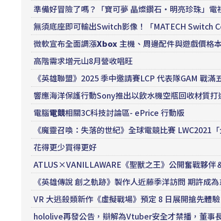
準備好冒險了嗎？「寶可夢 晶燦鑽石・明亮珍珠」電
無須底座即可輸出Switch影像！「MATECH Switch C
微軟宣布全面調漲
Xbox
主機、周邊配件與遊戲價格本家
高階需求增元山8月營收唱旺
《英雄聯盟》2025 季中邀請賽LCP 代表隊GAM 戰滿五
響應海洋保護行動Sony推出以飲水機空瓶回收材質打造的Link
電腦
電競
相關3C科技討論區- ePrice 行動版
《魔靈召喚：失落的世紀》全球電競比賽 LWC2021
花得更少買得更好
ATLUS×VANILLAWARE《聖獸之王》公開奮戰夥
《英雄傳說 創之軌跡》製作人近藤季洋訪問 期許成
VR 大逃殺類新作《虛擬戰場》預定 8 日展開搶先體
hololive再發公告，辯解為Vtuber安全才禁播，董