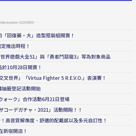
9gJI&cmydate=20250930……
計的「回復藥‧大」造型瓶裝組開賣！
確定推出時程！
開跑！「世界遊戲大全51」與「勇者鬥惡龍3」等為對象商品
品於10月28日開賣！
叉世界」「Virtua Fighter 5 R.E.V.O.」表演賽！
！預購抽籤登記活動開始
ウォーク」合作活動6月21日登場
ザコーデガチャ・2021」活動開跑！！
」試用報告！高音質解像度、舒適的配戴感以及多元自訂性！
P」在新宿開店！