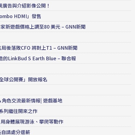
視廣告與介紹影像公開！
ombo HDMI」發售
新遊戲價格上調至80 美元 – GNN新聞
局後落敗CFO 將對上T1 – GNN新聞
Bud S Earth Blue – 聯合報
「全球公開賽」開放報名
伴＆角色交流最新情報| 遊戲基地
為系列繼往開來之作
驗 用身體展現游泳、攀爬等動作
事長自請處分還薪