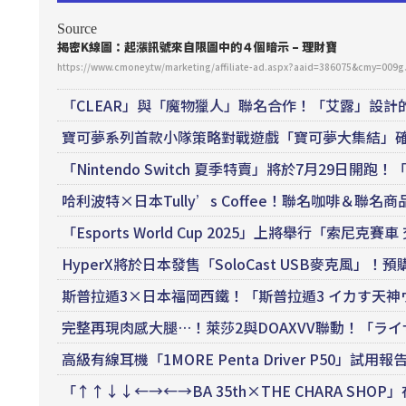
Source
揭密K線圖：起漲訊號來自限圖中的４個暗示 – 理財寶
https://www.cmoney.tw/marketing/affiliate-ad.aspx?aaid=386075&cmy=00
「CLEAR」與「魔物獵人」聯名合作！「艾露」設
寶可夢系列首款小隊策略對戰遊戲「寶可夢大集結」
「Nintendo Switch 夏季特賣」將於7月29日
哈利波特×日本Tully’s Coffee！聯名咖啡＆聯名商
「Esports World Cup 2025」上將舉行「索尼克賽車 交
HyperX將於日本發售「SoloCast USB麥克風」
斯普拉遁3×日本福岡西鐵！「斯普拉遁3 イカす天神
完整再現肉感大腿…！萊莎2與DOAXVV聯動！「ライ
高級有線耳機「1MORE Penta Driver P50
「↑↑↓↓←→←→BA 35th×THE CHARA SHO