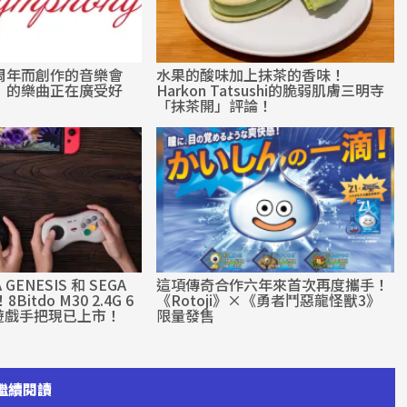
周年而創作的音樂會
水果的酸味加上抹茶的香味！
》的樂曲正在廣受好
Harkon Tatsushi的脆弱肌膚三明寺
「抹茶開」評論！
GENESIS 和 SEGA
這項傳奇合作六年來首次再度攜手！
Bitdo M30 2.4G 6
《Rotoji》×《勇者鬥惡龍怪獸3》
遊戲手把現已上市！
限量發售
繼續閱讀