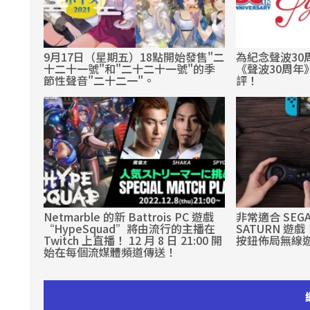
9月17日（星期五）18點開始發售"二
為紀念聲波30
十二十一號"和"二十二十一號"的季
《聲波30周年
節性聲音"二十二一"。
評！
Netmarble 的新 Battrois PC 遊戲
非常適合 SEGA 
“HypeSquad”將由流行的主播在
SATURN 遊戲！8
Twitch 上直播！ 12 月 8 日 21:00 開
按鈕佈局無線
始在每個流媒體頻道傳送！