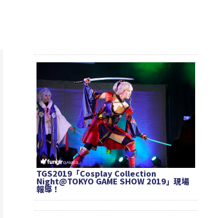
TGS2019「Cosplay Collection
Night@TOKYO GAME SHOW 2019」現場
報導！