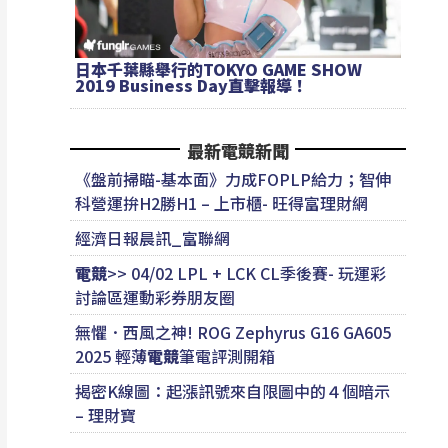
日本千葉縣舉行的TOKYO GAME SHOW
2019 Business Day直擊報導！
最新電競新聞
《盤前掃瞄-基本面》力成FOPLP給力；智伸
科營運拚H2勝H1 – 上市櫃- 旺得富理財網
經濟日報晨訊_富聯網
電競
>> 04/02 LPL + LCK CL季後賽- 玩運彩
討論區運動彩券朋友圈
無懼．西風之神! ROG Zephyrus G16 GA605
2025 輕薄
電競
筆電評測開箱
揭密K線圖：起漲訊號來自限圖中的４個暗示
– 理財寶