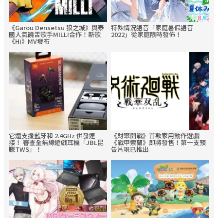
《Garou Densetsu 狼之城》與泰
特殊情況語音「家庭暑假語音
國人氣饒舌歌手MILLI合作！新歌
2022」從家庭限時發佈！
《Hi》MV發布
它還支援藍牙和 2.4GHz 併發連
《財聚開戰》首款家用動作遊戲
接！ 審查全無線遊戲耳機「JBL昆
《戰甲索蘭》即將發售！第一支預
騰TWS」！
告片現已推出