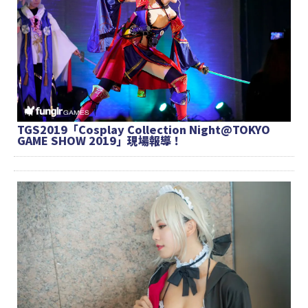
TGS2019「Cosplay Collection Night@TOKYO
GAME SHOW 2019」現場報導！