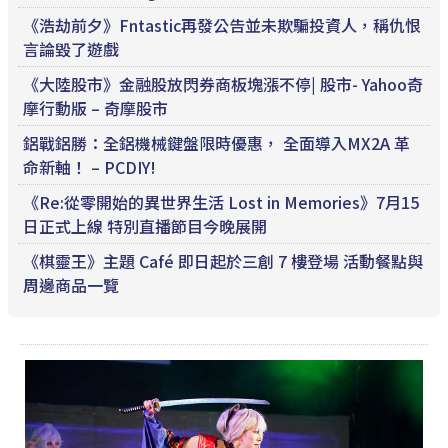
《浩劫前夕》Fntastic再發公告並未欺騙投資人，稱仇恨
言論毀了遊戲
《大陸股市》金融股放閃券商板塊漲不停| 股市- Yahoo奇
摩行動版 – 奇摩股市
鋁戰鋁勝：全鋁機械鍵盤限時優惠， 全面導入MX2A 革
命新軸！ – PCDIY!
《Re:從零開始的異世界生活 Lost in Memories》7月15
日正式上線 特別直播節目今晚展開
《棋靈王》主題 Café 即日起於三創 7 樓登場 活動餐點與
周邊商品一覽