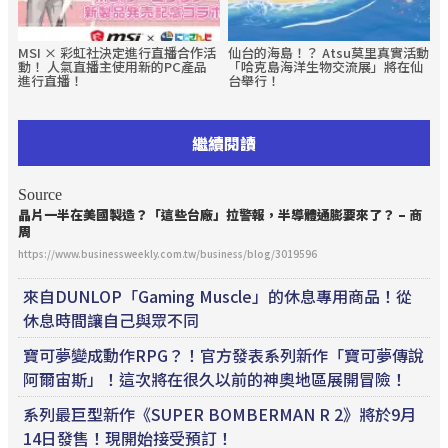
MSI × 彩虹社決定進行直播合作活
仙台的海島！？ Atsu莫里真實活動
動！ 人氣直播主使用新的PC產品
「哈克島海洋生物交流展」將在仙
進行直播！
台舉行！
繼續閱讀
Source
晶片一半在美國製造？「這些台廠」拉警報，半導體通膨要來了？ – 商
周
https://www.businessweekly.com.tw/business/blog/3019596
來自DUNLOP「Gaming Muscle」的休息專用商品！從
休息時間讓自己與眾不同
寶可夢變成動作RPG？！官方發表系列新作「寶可夢傳說
阿爾宙斯」！這次將在很久以前的神奧地區展開冒險！
系列最巨型新作《SUPER BOMBERMAN R 2》將於9月
14日發售！現開始接受預訂！