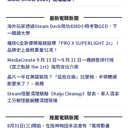
最新電競新聞
海外玩家透過Steam Deck用功4380小時考取GED，下
一關讀大學
羅技G全新便携電競鼠標「PRO X SUPERLIGHT 2c」！
品牌史上最輕重量51克！
MediaCreate 9 月 15 日～9 月 21 日一週銷售排行榜
《空之軌跡 the 1st》強勢攻佔六席
晶片一半在美國製造？「這些台廠」拉警報，半導體通
膨要來了？ – 商周
Steam怪獸清理模擬《Kaiju Cleanup》發表，單人清潔
工分解怪獸屍體清理現場
推薦電競新聞
8月31日(三)開始，在阪神梅田本店會有「電視動畫