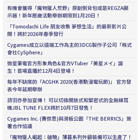
有機會獲得「魔物獵人荒野」原創側背包或是REGZA顯
示器！新年壓歲活動舉辦期限到1月20日！
「Tomodachi Life 朋友收集 夢想生活」的最新影片公
開！將於2026年春季發行
Cygames成立以遠端工作為主的3DCG製作子公司「株式
會社CySphere」
微星筆電官方形象角色&官方VTuber「美星メイ」誕
生！首場直播於12月4日登場！
每年不缺席的「ACGHK 2020(香港動漫電玩節)」 官方發
表今年延期舉辦
詩羽亦參加宣傳！ 可以切換開放式和緊密式的全無線耳
機JBL TUNE FLEX將於10月7日發售！
Cygames Inc. (賽傑思)與滑板公園「THE BERRICS」簽
署合作協議
「魔物獵人崛起：破曉」薄暮系列外觀裝備可以生產了！