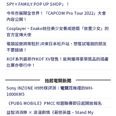
SPY×FAMILY POP UP SHOP」！
今年亦展開全世界！「CAPCOM Pro Tour 2022」大會
內容公開！
Cosplayer・Enako就任美少女養成遊戲「放置少女」的
官方宣傳大使
電競設施將常駐於JR東日本松戶站，想嘗試電競的朋友
不要錯過！
KOF系列最新作KOF XV發售！能夠獲得豪華獎品的插畫
比賽亦舉行中！
拾起電競新聞
Sony INZONE H9外媒評測：
電競
耳機裡的WH-
1000XM5
《PUBG MOBILE》PMCC 校園聯賽即日起開放報名
益智消消樂 × 浪漫劇情《募戀英雄 – Stand My