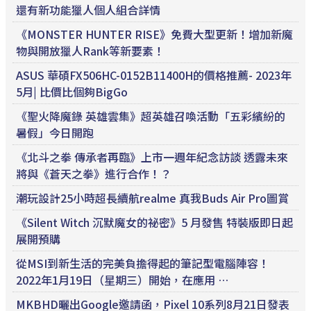
還有新功能獵人個人組合詳情
《MONSTER HUNTER RISE》免費大型更新！增加新魔
物與開放獵人Rank等新要素！
ASUS 華碩FX506HC-0152B11400H的價格推薦- 2023年
5月| 比價比個夠BigGo
《聖火降魔錄 英雄雲集》超英雄召喚活動「五彩繽紛的
暑假」今日開跑
《北斗之拳 傳承者再臨》上市一週年紀念訪談 透露未來
將與《蒼天之拳》進行合作！？
潮玩設計25小時超長續航realme 真我Buds Air Pro圖賞
《Silent Witch 沉默魔女的祕密》5 月發售 特裝版即日起
展開預購
從MSI到新生活的完美負擔得起的筆記型電腦陣容！
2022年1月19日（星期三）開始，在應用 …
MKBHD曬出Google邀請函，Pixel 10系列8月21日發表