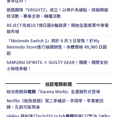
會等住你！
遊戲團隊「VRIGHTZ」成立！以神戶為據點，將展開競
技活動、賽事主辦、轉播活動
REJECT完成10.7億日圓B輪融資！開始全面進軍中東電
競市場
「Nintendo Switch 2」將於 6 月 5 日發售！於My
Nintendo Store進行抽選銷售，本體價格 49,980 日圓
起
SAMURAI SPIRITS × GUILTY GEAR！獨眼・獨臂女劍
士梅喧參戰！
拾起電競新聞
結合遊戲與
電競
「Garena World」全虛擬形式登場
Netflix《魷魚遊戲》第二季確認，李政宰、李秉憲回
歸，孔劉可能現身
philips 飛利浦27m2n5511p hdr
電競
螢幕(27型2k 240hz