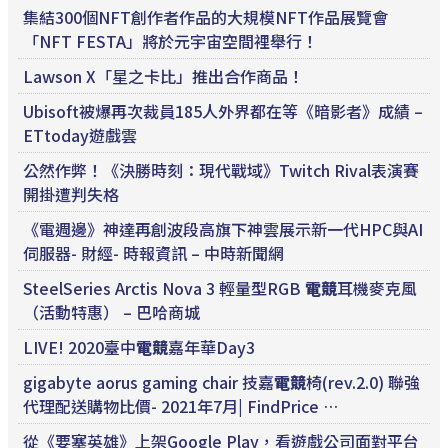
集結300個NFT創作者作品的大規模NFT作品展覽會
「NFT FESTA」將於元宇宙空間裡舉行！
Lawson X「星之卡比」推出合作商品！
Ubisoft被爆再次裁員185人外界都在等《暗影者》成績 –
ETtoday遊戲雲
公然作弊！《決勝時刻：現代戰域》Twitch Rival表演賽
開掛遭判失格
《電週邊》神達再創波段高旗下神雲展示新一代HPC與AI
伺服器- 財經- 時報資訊 – 中時新聞網
SteelSeries Arctis Nova 3 輕量型RGB
電競
耳機麥克風
（活動特惠） – 巴哈商城
LIVE! 2020臺中
電競
嘉年華Day3
gigabyte aorus gaming chair 技嘉
電競
椅(rev.2.0) 聯強
代理配送購物比價- 2021年7月| FindPrice …
從《要塞英雄》上架Google Play，看遊戲公司面對平台