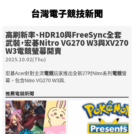
台灣電子競技新聞
高刷新率、HDR10與FreeSync全套
武裝，宏碁Nitro VG270 W3與XV270
W3
電競
螢幕開賣
2025.10.02(Thu)
宏碁Acer針對主流
電競
玩家推出全新27吋Nitro系列
電競
螢
幕，包含Nitro VG270 W3與.
推薦電競新聞