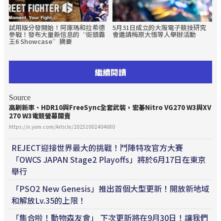
試用版分發開始！阿庫瑪和拉希德
5月31日成立的大阪電子競技研究
參戰！發布大量新信息的“街頭霸
會邀請梅原大悟等人舉辦活動
王6 Showcase”摘要
繼續閱讀
Source
高刷新率、HDR10與FreeSync全套武裝，宏碁Nitro VG270 W3與XV
270 W3
電競
螢幕開賣
https://n.yam.com/Article/20251002404680
REJECT迎接世界最大的挑戰！鬥陣特攻官方大賽
「OWCS JAPAN Stage2 Playoffs」將於6月17日在東京
舉行
「PSO2 New Genesis」推出首個大型更新！開放新地域
和解放Lv.35的上限！
「集合啦！動物森友會」 下次更新將在9月30日！讓我們