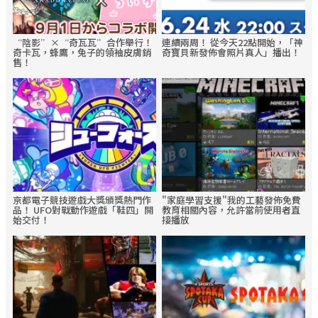
“陰影”×“奇瓦瓦”合作舉行！
連續兩周！ 從今天22點開始，「神
奇卡瓦，蜂鷹，兔子的領袖皮膚銷
奇寶貝新發佈會照片真人」播出！
售！
京都電子競技遊戲大獎頒獎熱門作
"家庭學習支援"我的工藝發佈免費
品！ UFO對戰動作遊戲「鞋四」開
教育相關內容，允許當前使用者直
始交付！
接播放