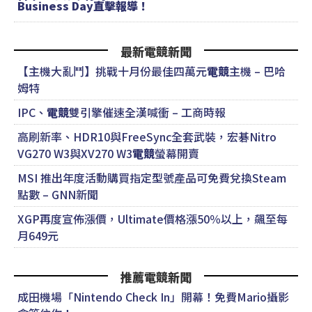
Business Day直擊報導！
最新電競新聞
【主機大亂鬥】挑戰十月份最佳四萬元
電競
主機 – 巴哈
姆特
IPC、
電競
雙引擎催速全漢喊衝 – 工商時報
高刷新率、HDR10與FreeSync全套武裝，宏碁Nitro
VG270 W3與XV270 W3
電競
螢幕開賣
MSI 推出年度活動購買指定型號產品可免費兌換Steam
點數 – GNN新聞
XGP再度宣佈漲價，Ultimate價格漲50％以上，飆至每
月649元
推薦電競新聞
成田機場「Nintendo Check In」開幕！免費Mario攝影