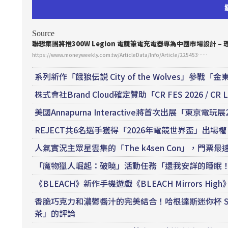
Source
聯想集團將推300W Legion
電競
筆電充電器專為中國市場設計 – 
https://www.moneyweekly.com.tw/ArticleData/Info/Article/225453……
系列新作「餓狼伝説 City of the Wolves」參
株式會社Brand Cloud確定贊助「CR FES 2026 /
美國Annapurna Interactive將首次出展「東京電玩展
REJECT共6名選手獲得「2026年電競世界盃」出場
人氣實況主眾星雲集的「The k4sen Con」，門票
「魔物獵人崛起：破曉」活動任務「還我安詳的睡眠
《BLEACH》新作手機遊戲《BLEACH Mirrors
香脆巧克力和濃鬱醬汁的完美結合！哈根達斯迷你杯 SP
茶」的評論