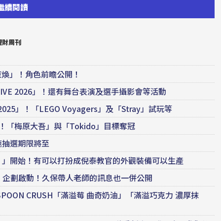
繼續閱讀
理財周刊
戰「金東煥」！角色前瞻公開！
 CR LIVE 2026」！還有舞台表演及選手攝影會等活動
2025」！「LEGO Voyagers」及「Stray」試玩等
權！「梅原大吾」與「Tokido」目標奪冠
最速抽選期限將至
！」開始！有可以打扮成倪泰教官的外觀裝備可以生產
 High》企劃啟動！久保帶人老師的訊息也一併公開
OON CRUSH「滿溢莓 曲奇奶油」「滿溢巧克力 濃厚抹