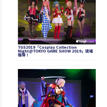
TGS2019「Cosplay Collection
Night@TOKYO GAME SHOW 2019」現場
報導！