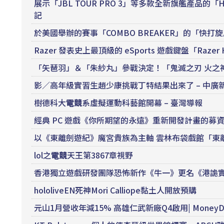
展示「JBL TOUR PRO 3」等多款全新旗艦產品的「HA
記
於美國舉辦的賽事「COMBO BREAKER」的「快
Razer 發表史上最頂級的 eSports 遊戲鍵盤「Razer H
「矢琶羽」＆「朱紗丸」參戰決定！「鬼滅之刃 火之
影／高年級實習生趙少康挑戰丁特結果出來了 – 中廣
樹德科大
電競
系虛擬運動科藝館開幕 – 臺灣導報
經典 PC 遊戲《你所期望的永遠》重新開發計畫的募資
以《東離劍遊紀》魔宮貴族為主軸 雲林布袋戲館「東
lol之
電競
天王第3867章視野
香港獨立遊戲研發團隊恐怖新作《牛一》更名《港詭實
hololiveEN死神Mori Calliope黏土人開放預購
元山1月營收年減15% 高雄仁武新廠Q4啟用| MoneyDJ理