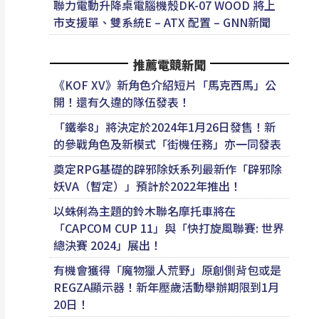
聯力電動升降桌電腦機殼DK-07 WOOD 將上
市支援單、雙系統E – ATX 配置 – GNN新聞
推薦電競新聞
《KOF XV》新角色介紹短片「馬克西馬」公
開！還有久違的隊伍發表！
「鐵拳8」將決定於2024年1月26日發售！新
的參戰角色及新模式「街機任務」亦一同發表
奠定RPG基礎的辟邪除妖系列最新作「辟邪除
妖VA（暫定）」預計於2022年推出！
以蛛俐為主題的鈴木聯名摩托車將在
「CAPCOM CUP 11」與「快打旋風聯賽: 世界
總決賽 2024」展出！
有機會獲得「魔物獵人荒野」原創側背包或是
REGZA顯示器！新年壓歲活動舉辦期限到1月
20日！