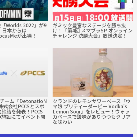
Worlds 2022」が9
ギミック豊富なステージを勝ち抜
！日本からは
け！「第4回 スマブラSP オンライン
 FocusMeが出場！
チャレンジ 決勝大会」放送決定！
ーム「DetonatioN
クランドのレモンサワーベース「ウ
が株式会社PCCSとスポ
マ娘 プリティーダービー Vodka's
締結を発表！PCCS
Lemon Sour」をレビュー！ウォッ
の施設にてイベント開
カベースで酸味がありつつもクリア
な味わい