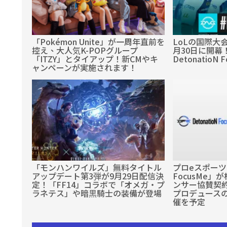
「Pokémon Unite」が一周年直前を
LoLの国際大会「
控え、大人気K-POPグループ
月30日に開幕
「ITZY」とタイアップ！新CMやキ
DetonatioN
ャンペーンが実施されます！
「モンハンワイルズ」無料タイトル
プロeスポーツチ
アップデート第3弾が9月29日配信決
FocusMe」
定！「FF14」コラボで「オメガ・プ
ンサー協賛契約
ラネテス」や暗黒騎士の装備が登場
プロデュース
催を予定