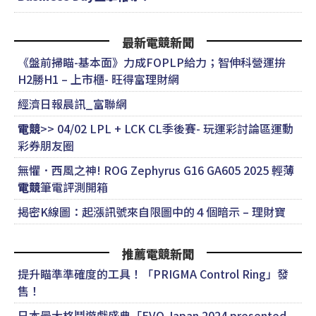
最新電競新聞
《盤前掃瞄-基本面》力成FOPLP給力；智伸科營運拚
H2勝H1 – 上市櫃- 旺得富理財網
經濟日報晨訊_富聯網
電競
>> 04/02 LPL + LCK CL季後賽- 玩運彩討論區運動
彩券朋友圈
無懼．西風之神! ROG Zephyrus G16 GA605 2025 輕薄
電競
筆電評測開箱
揭密K線圖：起漲訊號來自限圖中的４個暗示 – 理財寶
推薦電競新聞
提升瞄準準確度的工具！「PRIGMA Control Ring」發
售！
日本最大格鬥遊戲盛典「EVO Japan 2024 presented