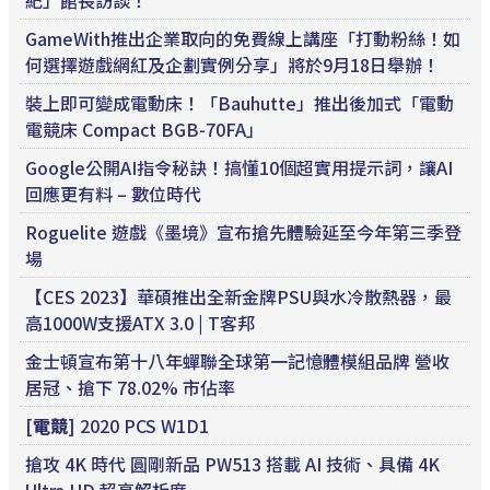
紀」館長訪談！
GameWith推出企業取向的免費線上講座「打動粉絲！如
何選擇遊戲網紅及企劃實例分享」將於9月18日舉辦！
裝上即可變成電動床！「Bauhutte」推出後加式「電動
電競床 Compact BGB-70FA」
Google公開AI指令秘訣！搞懂10個超實用提示詞，讓AI
回應更有料 – 數位時代
Roguelite 遊戲《墨境》宣布搶先體驗延至今年第三季登
場
【CES 2023】華碩推出全新金牌PSU與水冷散熱器，最
高1000W支援ATX 3.0 | T客邦
金士頓宣布第十八年蟬聯全球第一記憶體模組品牌 營收
居冠、搶下 78.02% 市佔率
[
電競
] 2020 PCS W1D1
搶攻 4K 時代 圓剛新品 PW513 搭載 AI 技術、具備 4K