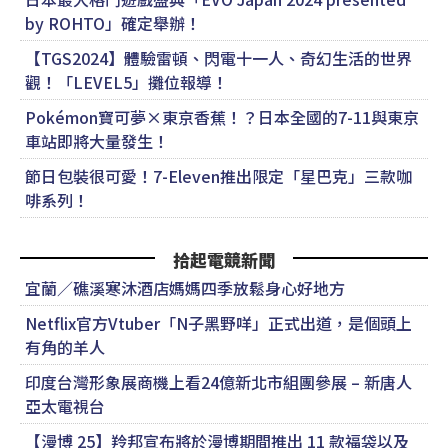
by ROHTO」確定舉辦！
【TGS2024】體驗雷頓、閃電十一人、奇幻生活的世界
觀！「LEVEL5」攤位報導！
Pokémon寶可夢×東京香蕉！？日本全國的7-11與東京
車站即將大量發生！
節日包裝很可愛！7-Eleven推出限定「星巴克」三款咖
啡系列！
拾起電競新聞
宜蘭／礁溪寒沐酒店媽媽四季放鬆身心好地方
Netflix官方Vtuber「N子黑野咩」正式出道，是個頭上
有角的羊人
印度台灣形象展商機上看24億新北市組團參展 – 新唐人
亞太電視台
【漫博 25】羚邦宣布將於漫博期間推出 11 款福袋以及