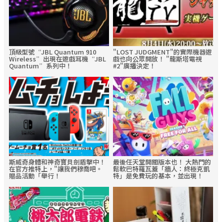
頂級型號“JBL Quantum 910
"LOST JUDGMENT"的實際機器遊
Wireless”出現在遊戲耳機“JBL
戲也向公眾開放！ "龍斯塔電視
Quantum”系列中！
#2"廣播決定！
斯威奇身體和神奇寶貝劍盾擊中！
最後任天堂開關版本也！ 大熱門的
在官方推特上，"讓我們穆喬吧。
鬆軟巴特羅瓦蓋「牆人：終極克凱
贈品活動「舉行！
特」是免費玩的基本，並出現！